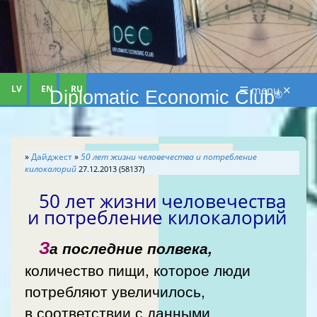
LV
EN
RU
☰ menu ✕
Diplomatic Economic Club
®
»
Дайджест
»
50 лет жизни человечества и потребление
килокалорий
27.12.2013 (58137)
50 лет жизни человечества
и потребление килокалорий
З
а последние полвека,
количество пищи, которое люди
потребляют увеличилось,
в соответствии с данными