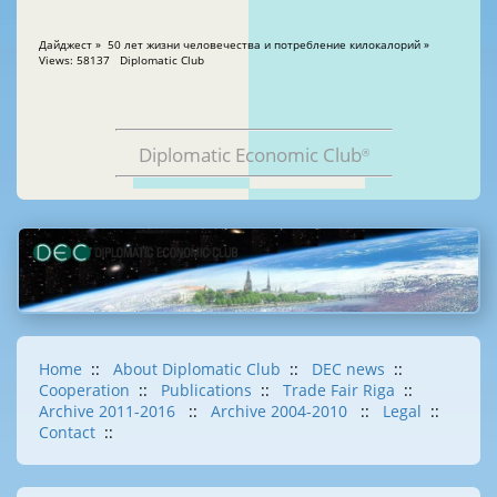
Дайджест » 50 лет жизни человечества и потребление килокалорий »
Views: 58137 Diplomatic Club
Diplomatic Economic Club
®
Home
::
About Diplomatic Club
::
DEC news
::
Cooperation
::
Publications
::
Trade Fair Riga
::
Archive 2011-2016
::
Archive 2004-2010
::
Legal
::
Contact
::