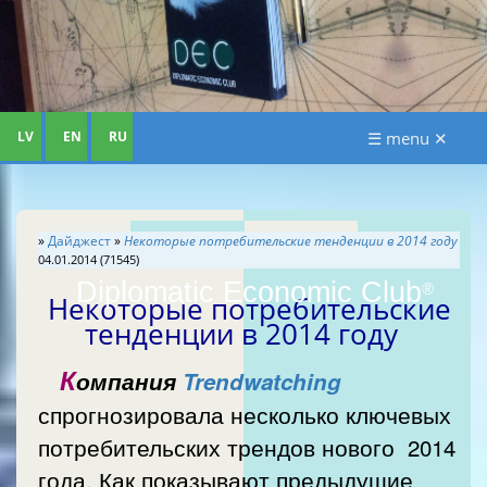
LV
EN
RU
☰ menu ✕
»
Дайджест
»
Некоторые потребительские тенденции в 2014 году
04.01.2014 (71545)
Diplomatic Economic Club
®
Некоторые потребительские
тенденции в 2014 году
К
омпания
Trendwatching
спрогнозировала несколько ключевых
потребительских трендов нового 2014
года. Как показывают предыдущие