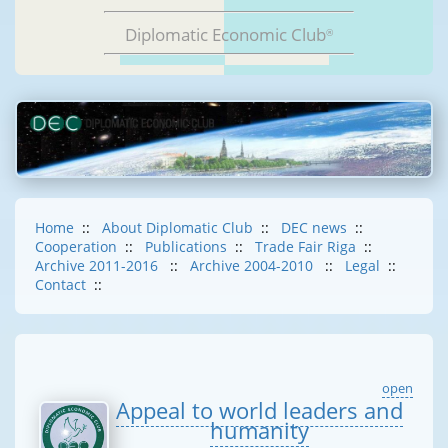
Diplomatic Economic Club
®
Home
::
About Diplomatic Club
::
DEC news
::
Cooperation
::
Publications
::
Trade Fair Riga
::
Archive 2011-2016
::
Archive 2004-2010
::
Legal
::
Contact
::
open
Appeal to world leaders and
humanity