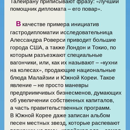
Талейрану приписывают фразу: «Лучший
помощник дипломата – его повар».
В
качестве примера инициатив
гастродипломатии исследовательница
Алессандра Роверси приводит большие
города США, а также Лондон и Токио, по
которым разъезжают специальные
вагончики, или, как их называют – «кухни
на колесах», продающие национальные
блюда Малайзии и Южной Кореи. Такое
явление – не просто маневры
предприимчивых бизнесменов, думающих
об увеличении собственных капиталов,
а часть правительственных программ.
В Южной Корее даже записан альбом
песен местных звезд, которые распевают
вариации на тему «корейская еда – самая