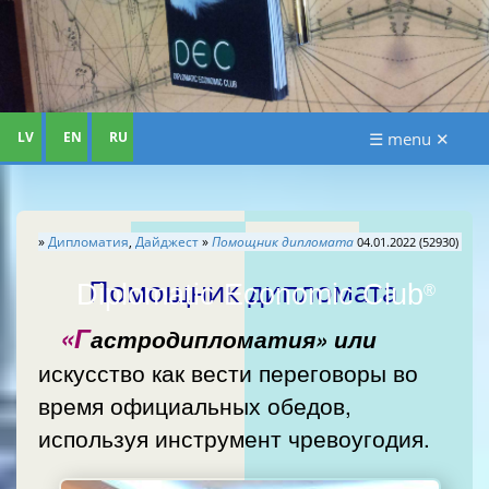
LV
EN
RU
☰ menu ✕
»
Дипломатия
,
Дайджест
»
Помощник дипломата
04.01.2022 (52930)
Помощник дипломата
Diplomatic Economic Club
®
«Г
астродипломатия» или
искусство как вести переговоры во
время официальных обедов,
используя инструмент чревоугодия.