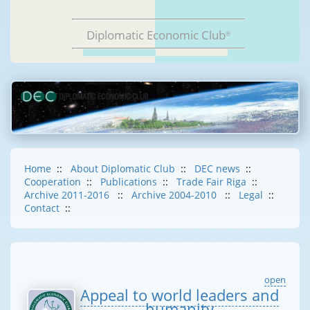
Diplomatic Economic Club
®
Home
::
About Diplomatic Club
::
DEC news
::
Cooperation
::
Publications
::
Trade Fair Riga
::
Archive 2011-2016
::
Archive 2004-2010
::
Legal
::
Contact
::
open
Appeal to world leaders and
humanity