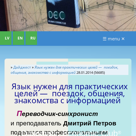
LV
EN
RU
☰ menu ✕
»
Дайджест
»
Язык нужен для практических целей — поездок,
общения, знакомства с информацией
28.01.2014 (56685)
Язык нужен для практических
целей — поездок, общения,
знакомства с информацией
П
ереводчик-синхронист
и преподаватель
Дмитрий Петров
поделился профессиональными
Diplomatic Economic Club
®