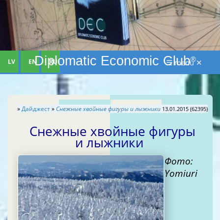
Diplomatic Economic Club
®
LV
EN
RU
☰ menu ✕
»
Дайджест
»
Снежные хвойные фигуры и лыжники
13.01.2015 (62395)
Снежные хвойные фигуры
и лыжники
Фото:
Yomiuri