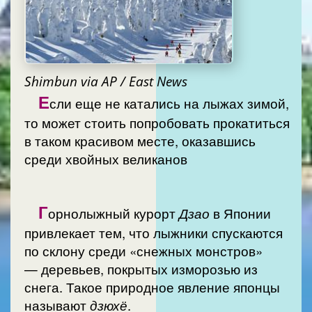
Shimbun via AP / East News
Е
сли еще не катались на лыжах зимой,
то может стоить попробовать прокатиться
в таком красивом месте, оказавшись
среди хвойных великанов
Г
орнолыжный курорт
Дзао
в Японии
привлекает тем, что лыжники спускаются
по склону среди «снежных монстров»
— деревьев, покрытых изморозью из
снега. Такое природное явление японцы
называют
дзюхё
.