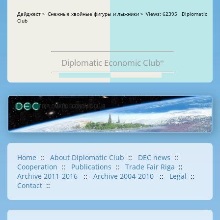
Дайджест » Снежные хвойные фигуры и лыжники » Views: 62395 Diplomatic
Club
Diplomatic Economic Club
®
Home
::
About Diplomatic Club
::
DEC news
::
Cooperation
::
Publications
::
Trade Fair Riga
::
Archive 2011-2016
::
Archive 2004-2010
::
Legal
::
Contact
::