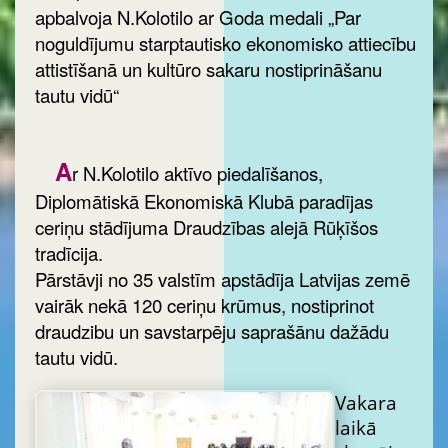
apbalvoja N.Kolotilo ar Goda medali „Par
noguldījumu starptautisko ekonomisko attiecību
attistīšanā un kultūro sakaru nostiprināšanu
tautu vidū“
A
r N.Kolotilo aktīvo piedalīšanos,
Diplomātiskā Ekonomiskā Klubā paradījas
ceriņu stādījuma Draudzības alejā Rūķīšos
tradīcija.
Pārstāvji no 35 valstīm apstādīja Latvijas zemē
vairāk nekā 120 ceriņu krūmus, nostiprinot
draudzibu un savstarpēju saprašānu dažādu
tautu vidū.
Vakara
laikā