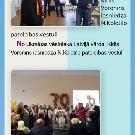
Kirils
Voronins
iesniedza
N.Kolotilo
pateicības vēstuli
N
o Ukrainas vēstnieka Latvijā vārda, Kirils
Voronins iesniedza N.Kolotilo pateicības vēstuli