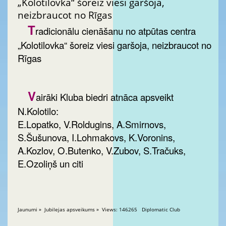
„Kolotilovka“ šoreiz viesi garšoja,
neizbraucot no Rīgas
T
radicionālu cienāšanu no atpūtas centra
„Kolotilovka“ šoreiz viesi garšoja, neizbraucot no
Rīgas
V
airāki Kluba biedri atnāca apsveikt
N.Kolotilo:
E.Lopatko, V.Roldugins, A.Smirnovs,
S.Šušunova, I.Lohmakovs, K.Voronins,
A.Kozlov, O.Butenko, V.Zubov, S.Tračuks,
E.Ozoliņš un citi
Jaunumi » Jubilejas apsveikums » Views: 146265 Diplomatic Club