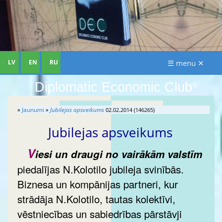
LV
EN
RU
☰ menu ✕
Diplomatic Economic Club
®
»
Jaunumi
»
Jubilejas apsveikums
02.02.2014 (146265)
Jubilejas apsveikums
V
iesi un draugi no vairākām valstīm
piedalījas N.Kolotilo jubileja svinībās.
Biznesa un kompānijas partneri, kur
strādāja N.Kolotilo, tautas kolektīvi,
vēstniecības un sabiedrības pārstāvji