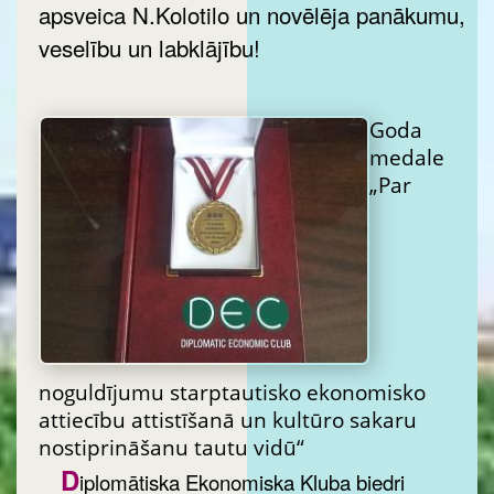
apsveica N.Kolotilo un novēlēja panākumu,
veselību un labklājību!
Goda
medale
„Par
noguldījumu starptautisko ekonomisko
attiecību attistīšanā un kultūro sakaru
nostiprināšanu tautu vidū“
D
iplomātiska Ekonomiska Kluba biedri