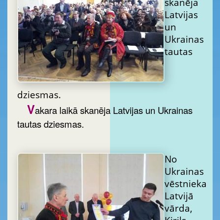
skanēja
Latvijas
un
Ukrainas
tautas
dziesmas.
V
akara laikā skanēja Latvijas un Ukrainas
tautas dziesmas.
No
Ukrainas
vēstnieka
Latvijā
vārda,