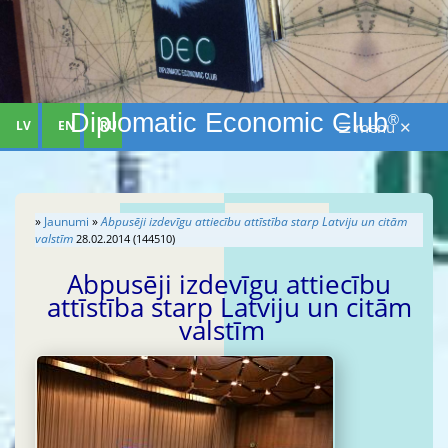
Diplomatic Economic Club
®
LV
EN
RU
☰ menu ✕
»
Jaunumi
»
Abpusēji izdevīgu attiecību attīstība starp Latviju un citām
valstīm
28.02.2014 (144510)
Abpusēji izdevīgu attiecību
attīstība starp Latviju un citām
valstīm