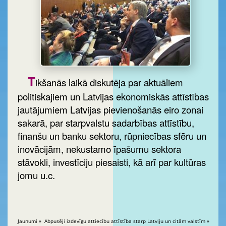
T
ikšanās laikā diskutēja par aktuāliem
politiskajiem un Latvijas ekonomiskās attīstības
jautājumiem Latvijas pievienošanās eiro zonai
sakarā, par starpvalstu sadarbības attīstību,
finanšu un banku sektoru, rūpniecības sfēru un
inovācijām, nekustamo īpašumu sektora
stāvokli, investīciju piesaisti, kā arī par kultūras
jomu u.c.
Jaunumi » Abpusēji izdevīgu attiecību attīstība starp Latviju un citām valstīm »