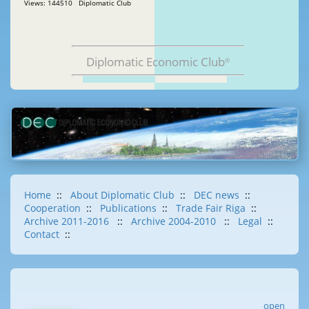
Views: 144510 Diplomatic Club
Diplomatic Economic Club
®
Home
::
About Diplomatic Club
::
DEC news
::
Cooperation
::
Publications
::
Trade Fair Riga
::
Archive 2011-2016
::
Archive 2004-2010
::
Legal
::
Contact
::
open