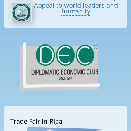
Appeal to world leaders and
humanity
Trade Fair in Riga