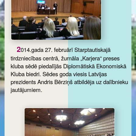
2
014.gada 27. februārī Starptautiskajā
tirdzniecības centrā, žurnāla „Karjera“ preses
kluba sēdē piedalījās Diplomātiskā Ekonomiskā
Kluba biedri. Sēdes goda viesis Latvijas
prezidents Andris Bērziņš atbildēja uz dalībnieku
jautājumiem.