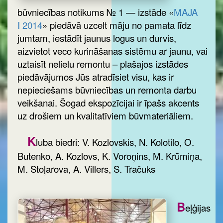
būvniecības notikums № 1 — izstāde «
MAJA
I 2014
» piedāvā uzcelt māju no pamata līdz
jumtam, iestādīt jaunus logus un durvis,
aizvietot veco kurināšanas sistēmu ar jaunu, vai
uztaisīt nelielu remontu – plašajos izstādes
piedāvājumos Jūs atradīsiet visu, kas ir
nepieciešams būvniecības un remonta darbu
veikšanai. Šogad ekspozīcijai ir īpašs akcents
uz drošiem un kvalitatīviem būvmateriāliem.
K
luba biedri: V. Kozlovskis, N. Kolotilo, O.
Butenko, A. Kozlovs, K. Voroņins, M. Krūmiņa,
M. Stoļarova, A. Villers, S. Tračuks
B
eļģijas