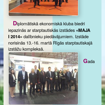
D
iplomātiskā ekonomiskā kluba biedri
iepazinās ar starptautiskās izstādes
«MAJA
I 2014»
dalībnieku piedāvājumiem. Izstāde
norisinās 13.-16. martā Rīgās starptautiskajā
izstāžu kompleksā.
G
ada