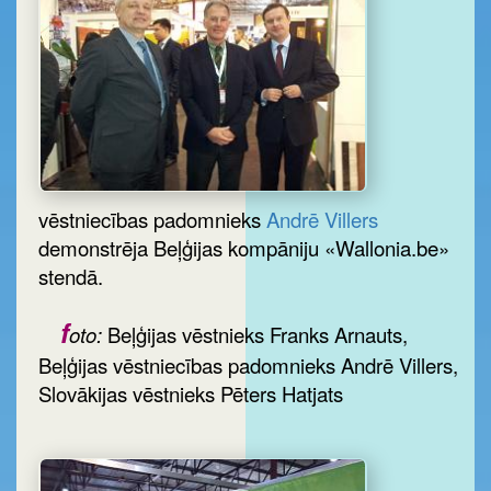
vēstniecības padomnieks
Andrē Villers
demonstrēja Beļģijas kompāniju «Wallonia.be»
stendā.
f
oto:
Beļģijas vēstnieks Franks Arnauts,
Beļģijas vēstniecības padomnieks Andrē Villers,
Slovākijas vēstnieks Pēters Hatjats