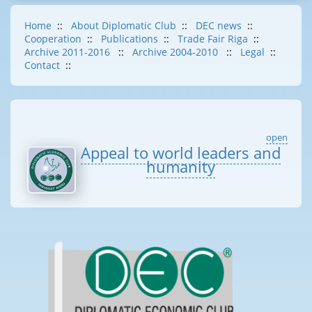
Home
::
About Diplomatic Club
::
DEC news
::
Cooperation
::
Publications
::
Trade Fair Riga
::
Archive 2011-2016
::
Archive 2004-2010
::
Legal
::
Contact
::
open
Appeal to world leaders and
humanity