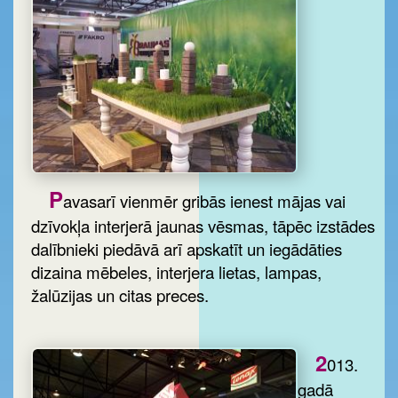
P
avasarī vienmēr gribās ienest mājas vai
dzīvokļa interjerā jaunas vēsmas, tāpēc izstādes
dalībnieki piedāvā arī apskatīt un iegādāties
dizaina mēbeles, interjera lietas, lampas,
žalūzijas un citas preces.
2
013.
gadā