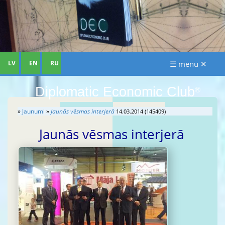
LV
EN
RU
☰ menu ✕
Diplomatic Economic Club
®
»
Jaunumi
»
Jaunās vēsmas interjerā
14.03.2014 (145409)
Jaunās vēsmas interjerā