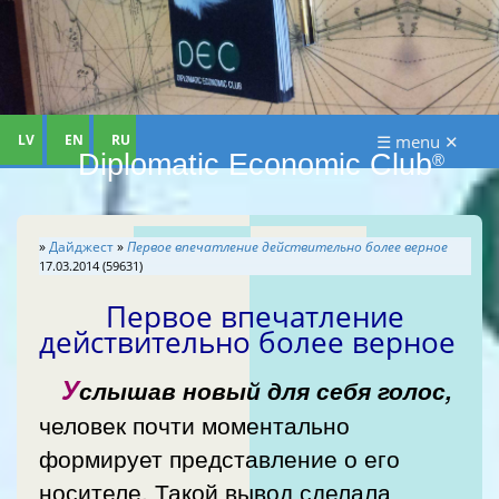
LV
EN
RU
☰ menu ✕
Diplomatic Economic Club
®
»
Дайджест
»
Первое впечатление действительно более верное
17.03.2014 (59631)
Первое впечатление
действительно более верное
У
слышав новый для себя голос,
человек почти моментально
формирует представление о его
носителе. Такой вывод сделала