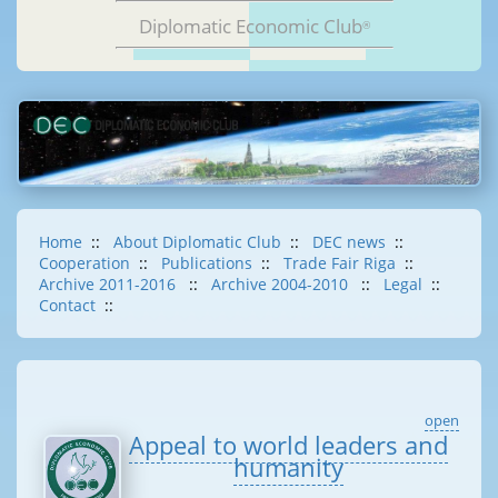
Diplomatic Economic Club
®
Home
::
About Diplomatic Club
::
DEC news
::
Cooperation
::
Publications
::
Trade Fair Riga
::
Archive 2011-2016
::
Archive 2004-2010
::
Legal
::
Contact
::
open
Appeal to world leaders and
humanity