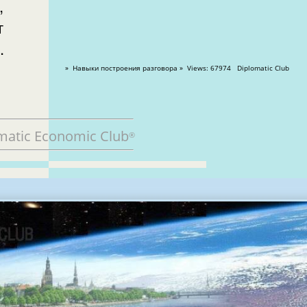
т
.
» Навыки построения разговора » Views: 67974 Diplomatic Club
matic Economic Club
®