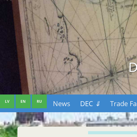
D
LV
EN
RU
News
DEC
⇓
Trade Fa