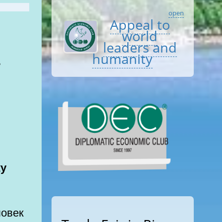
open
Appeal to
world
leaders and
humanity