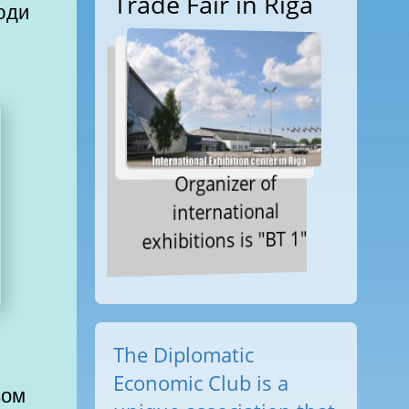
Trade Fair in Riga
юди
Organizer of
international
exhibitions is "BT 1"
The Diplomatic
Economic Club is a
зом