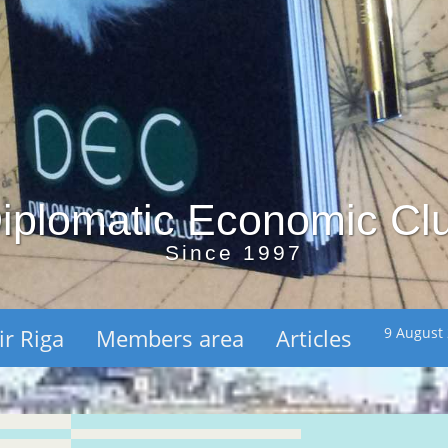
iplomatic Economic Cl
Since 1997
ir Riga
Members area
Articles
9 August