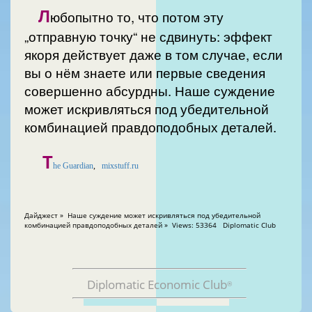
Л
юбопытно то, что потом эту
„отправную точку“ не сдвинуть: эффект
якоря действует даже в том случае, если
вы о нём знаете или первые сведения
совершенно абсурдны. Наше суждение
может искривляться под убедительной
комбинацией правдоподобных деталей.
T
he Guardian
,
mixstuff.ru
Дайджест » Наше суждение может искривляться под убедительной
комбинацией правдоподобных деталей » Views: 53364 Diplomatic Club
Diplomatic Economic Club
®