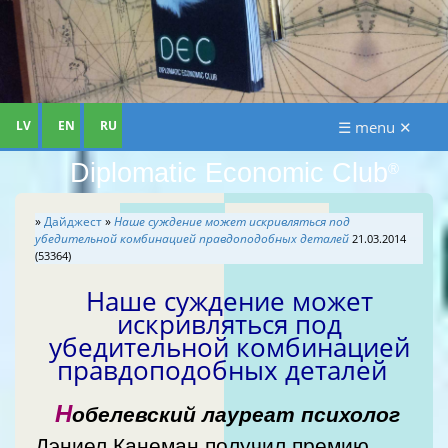
LV
EN
RU
☰ menu ✕
Diplomatic Economic Club
®
»
Дайджест
»
Наше суждение может искривляться под
убедительной комбинацией правдоподобных деталей
21.03.2014
(53364)
Наше суждение может
искривляться под
убедительной комбинацией
правдоподобных деталей
Н
обелевский лауреат психолог
Дэниел Канеман получил премию