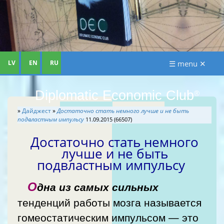
LV
EN
RU
☰ menu ✕
Diplomatic Economic Club
®
»
Дайджест
»
Достаточно стать немного лучше и не быть
подвластным импульсу
11.09.2015 (66507)
Достаточно стать немного
лучше и не быть
подвластным импульсу
О
дна из самых сильных
тенденций работы мозга называется
гомеостатическим импульсом — это