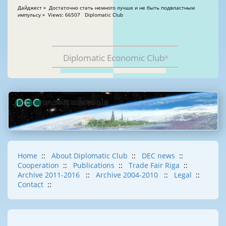
Дайджест » Достаточно стать немного лучше и не быть подвластным
импульсу » Views: 66507 Diplomatic Club
Diplomatic Economic Club
®
Home
::
About Diplomatic Club
::
DEC news
::
Cooperation
::
Publications
::
Trade Fair Riga
::
Archive 2011-2016
::
Archive 2004-2010
::
Legal
::
Contact
::