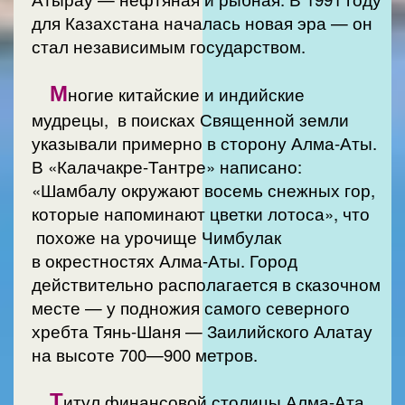
для Казахстана началась новая эра — он
стал независимым государством.
М
ногие китайские и индийские
мудрецы, в поисках Священной земли
указывали примерно в сторону Алма-Аты.
В «Калачакре-Тантре» написано:
«Шамбалу окружают восемь снежных гор,
которые напоминают цветки лотоса», что
похоже на урочище Чимбулак
в окрестностях Алма-Аты. Город
действительно располагается в сказочном
месте — у подножия самого северного
хребта Тянь-Шаня — Заилийского Алатау
на высоте 700—900 метров.
Т
итул финансовой столицы Алма-Ата