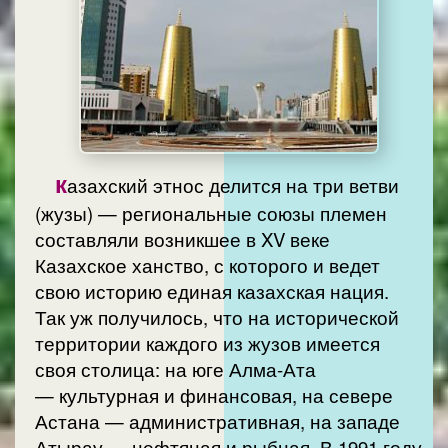
к
азахский этнос делится на три ветви
(жузы) — региональные союзы племен
составляли возникшее в XV веке
Казахское ханство, с которого и ведет
свою историю единая казахская нация.
Так уж получилось, что на исторической
территории каждого из жузов имеется
своя столица: на юге Алма-Ата
— культурная и финансовая, на севере
Астана — административная, на западе
Атырау — нефтяная и рыбная. В 1991 году