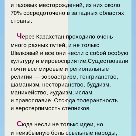
и газовых месторождений, из них около
70% сосредоточено в западных областях
страны.
Ч
ерез Казахстан проходило очень
много разных путей, и не только
Шелковый и все они несли с собой особую
культуру и мировосприятие.Существовали
почти все мировые и региональные
религии — зороастризм, тенгрианство,
шаманизм, несторианство, буддизм,
манихейство, иудаизм, ислам
и православие. Отсюда толерантность
и веротерпимость степняков.
С
юда несли не только идеи, но
и неизбывную боль ссыльные народы,