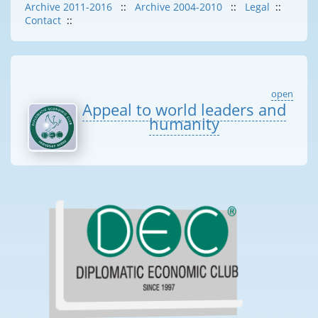
Archive 2011-2016
::
Archive 2004-2010
::
Legal
::
Contact
::
open
Appeal to world leaders and
humanity