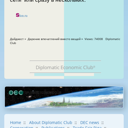
s
lon.ru
Дайджест » Дарение впечатлений вместо вещей » Views: 74008 Diplomatic
Club
Diplomatic Economic Club
®
Home
::
About Diplomatic Club
::
DEC news
::
Cooperation
::
Publications
::
Trade Fair Riga
::