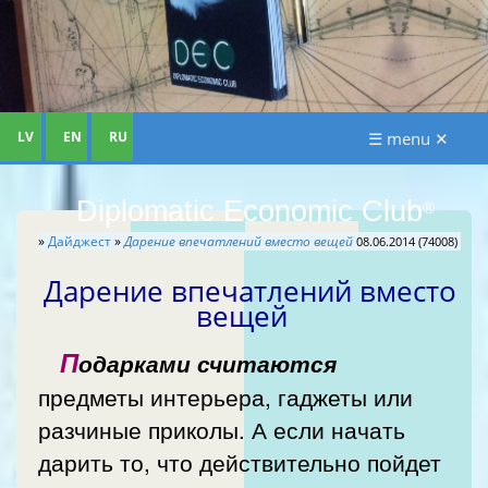
LV
EN
RU
☰ menu ✕
Diplomatic Economic Club
®
»
Дайджест
»
Дарение впечатлений вместо вещей
08.06.2014 (74008)
Дарение впечатлений вместо
вещей
П
одарками считаются
предметы интерьера, гаджеты или
разчиные приколы. А если начать
дарить то, что действительно пойдет