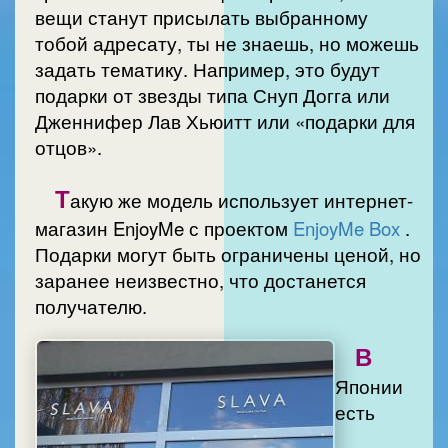
вещи станут присылать выбранному
тобой адресату, ты не знаешь, но можешь
задать тематику. Например, это будут
подарки от звезды типа Снуп Догга или
Дженнифер Лав Хьюитт или «подарки для
отцов».
Т
акую же модель использует интернет-
магазин EnjoyMe с проектом
EnjoyMe Box
.
Подарки могут быть ограничены ценой, но
заранее неизвестно, что достанется
получателю.
В
Японии
есть