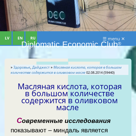
LV
EN
RU
☰ menu ✕
Diplomatic Economic Club
®
»
Здоровье
,
Дайджест
»
Масляная кислота, которая в большом
количестве содержится в оливковом масле
02.08.2014 (59440)
Масляная кислота, которая
в большом количестве
содержится в оливковом
масле
С
овременные исследования
показывают – миндаль является