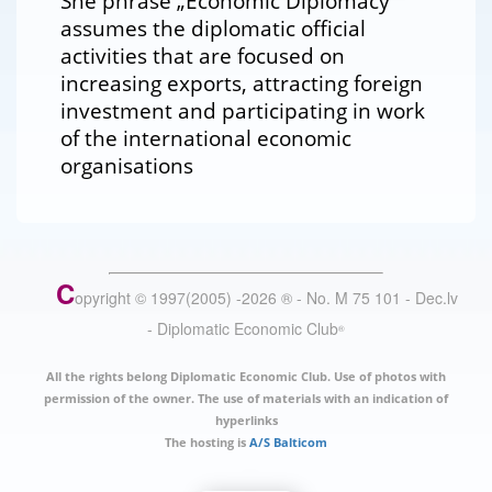
She phrase „Economic Diplomacy“
assumes the diplomatic official
activities that are focused on
increasing exports, attracting foreign
investment and participating in work
of the international economic
organisations
C
opyright © 1997(2005) -
2026
®
- No. M 75 101 - Dec.lv
- Diplomatic Economic Club
®
All the rights belong Diplomatic Economic Club. Use of photos with
permission of the owner. The use of materials with an indication of
hyperlinks
The hosting is
A/S Balticom