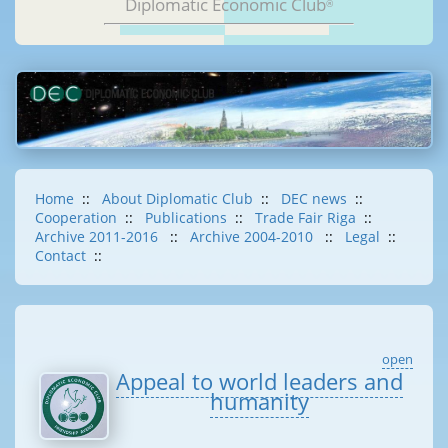
Diplomatic Economic Club
®
Home
::
About Diplomatic Club
::
DEC news
::
Cooperation
::
Publications
::
Trade Fair Riga
::
Archive 2011-2016
::
Archive 2004-2010
::
Legal
::
Contact
::
open
Appeal to world leaders and
humanity