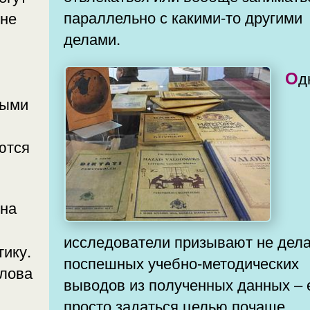
параллельно с какими-то другими
 не
делами.
Однако
ными
ются
исследователи призывают не дел
тику.
поспешных учебно-методических
слова
выводов из полученных данных – 
просто задаться целью почаще