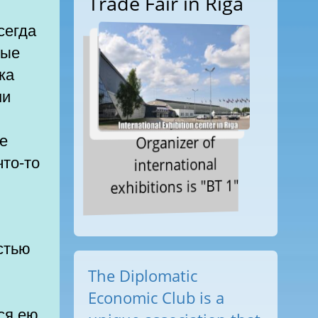
Trade Fair in Riga
сегда
ные
ка
ми
е
Organizer of
что-то
international
exhibitions is "BT 1"
стью
The Diplomatic
Economic Club is a
ся ею