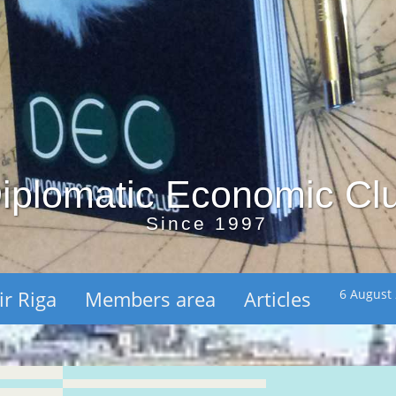
iplomatic Economic Cl
Since 1997
ir Riga
Members area
Articles
6 August