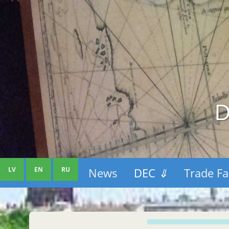
D
LV
EN
RU
News
DEC
⇓
Trade Fa