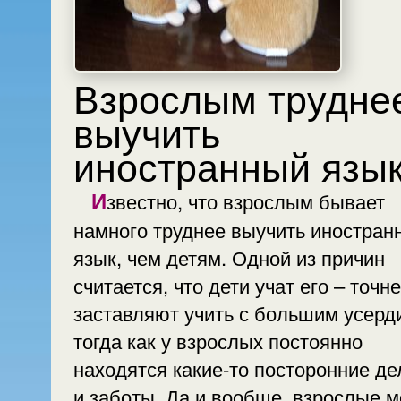
Взрослым труднее
выучить
иностранный язы
Известно, что взрослым бывает
намного труднее выучить иностран
язык, чем детям. Одной из причин
считается, что дети учат его – точне
заставляют учить с большим усерд
тогда как у взрослых постоянно
находятся какие-то посторонние де
и заботы. Да и вообще, взрослые м