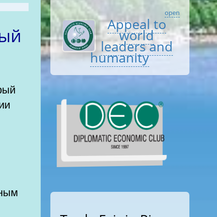
open
Appeal to
world
leaders and
humanity
ии