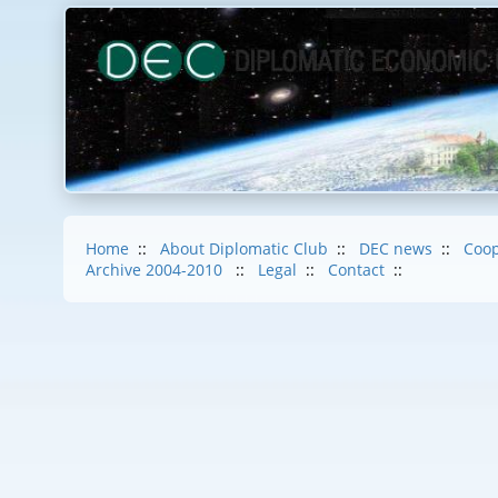
Home
::
About Diplomatic Club
::
DEC news
::
Coop
Archive 2004-2010
::
Legal
::
Contact
::