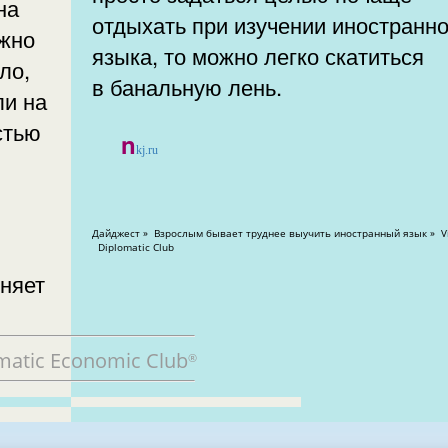
на
отдыхать при изучении иностранно
ужно
языка, то можно легко скатиться
ло,
в банальную лень.
ли на
стью
n
kj.ru
Дайджест » Взрослым бывает труднее выучить иностранный язык » Views: 53849
Diplomatic Club
сняет
matic Economic Club
®