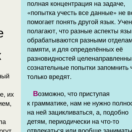
полная концентрация на задаче,
«попытка учесть все данные» не в
помогает понять другой язык. Уче
полагают, что разные аспекты язы
обрабатываются разными отдела
памяти, и для определённых её
к
разновидностей целенаправленны
сознательные попытки запомнить 
ный
только вредят.
Возможно, что приступая
е, их
к грамматике, нам не нужно полно
ием,
на ней зацикливаться, а, подобно
детям, периодически на что-то
ла
отвлекаться или вообще занимать
огут