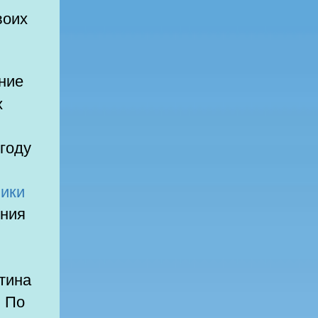
воих
х
году
мики
ртина
. По