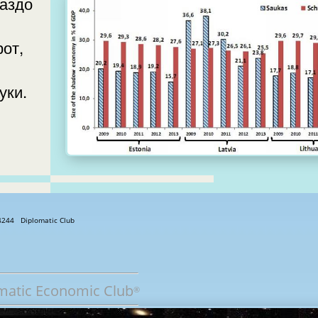
раздо
от,
4244 Diplomatic Club
matic Economic Club
®