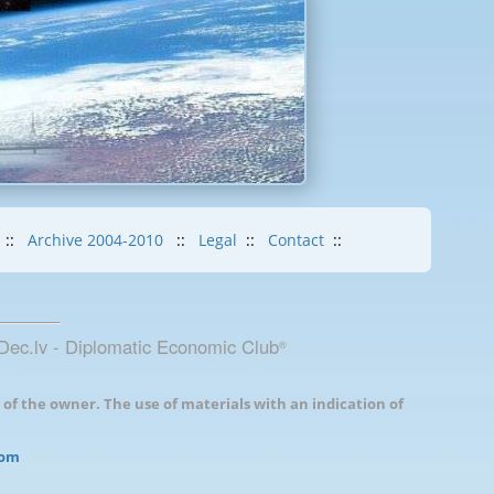
::
Archive 2004-2010
::
Legal
::
Contact
::
Dec.lv - Diplomatic Economic Club
®
 of the owner. The use of materials with an indication of
com