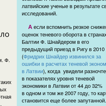
латвийские ученые в результате с
исследований.
А если вспомнить резкое снижение
ело
оценок теневого оборота в страна
Балтии Ф. Шнайдером в его
предыдущий приезд в Ригу в 2010 
(
Фридрих Шнайдер извинился за
. Ф.
ошибки в расчетах теневой эконо
в Латвии
), когда увидели разночтения
в показателях уровня теневой
таких
экономики в Латвии от 44 до 32%
ных
в одном и том же 2007 году, то ка
отная
становится еще более запутанной
,