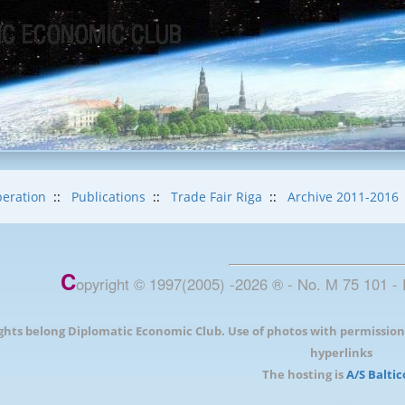
eration
::
Publications
::
Trade Fair Riga
::
Archive 2011-2016
C
opyright © 1997(2005) -
2026
®
- No. M 75 101 - 
ights belong Diplomatic Economic Club. Use of photos with permission
hyperlinks
The hosting is
A/S Balti