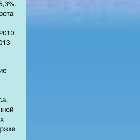
5,3%.
рота
 2010
2013
са,
нной
ых
ержке