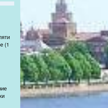
пяти
е (1
ние
ки