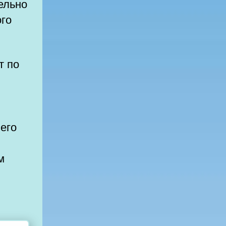
тельно
ого
 его
й
м