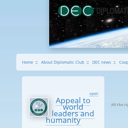
Home
::
About Diplomatic Club
::
DEC news
::
Coop
open
Appeal to
world
All the r
leaders and
humanity