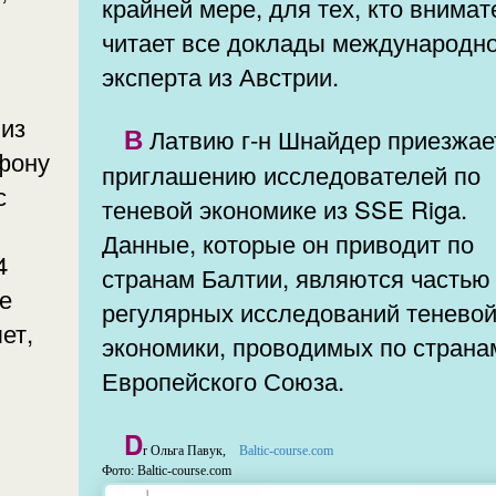
крайней мере, для тех, кто внима
читает все доклады международн
эксперта из Австрии.
 из
В Латвию г-н Шнайдер приезжает по
фону
приглашению исследователей по
с
теневой экономике из SSE Riga.
Данные, которые он приводит по
4
странам Балтии, являются частью
е
регулярных исследований тенево
ет,
экономики, проводимых по страна
Европейского Союза.
D
r Ольга Павук,
Baltic-course.com
Фото: Baltic-course.com