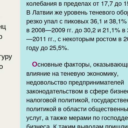
колебания в пределах от 17,7 до 1
В Латвии же уровень теневого обо
з
резко упал с пиковых 36,1 и 38,1%
нц
в 2008—2009 гг. до 30,2 и 21,1% в
о
—2011 гг., с некоторым ростом в 
году до 25,5%.
гуру
Основные факторы, оказывающие
о
влияние на теневую экономику,
недовольство предпринимателей
законодательством в сфере бизне
налоговой политикой, государстве
политикой в области общественн
услуг, а также мерами по господд
бизнеса. К таким выводам пришли