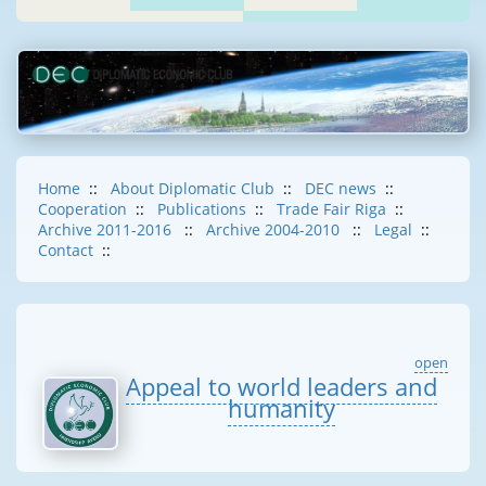
Home
::
About Diplomatic Club
::
DEC news
::
Cooperation
::
Publications
::
Trade Fair Riga
::
Archive 2011-2016
::
Archive 2004-2010
::
Legal
::
Contact
::
open
Appeal to world leaders and
humanity