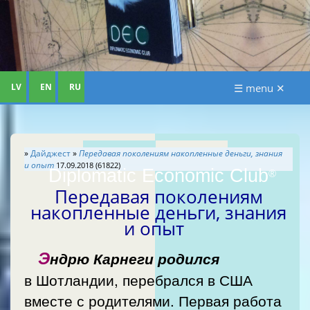
LV
EN
RU
☰ menu ✕
»
Дайджест
»
Передавая поколениям накопленные деньги, знания
и опыт
17.09.2018 (61822)
Diplomatic Economic Club
®
Передавая поколениям
накопленные деньги, знания
и опыт
Э
ндрю Карнеги родился
в Шотландии, перебрался в США
вместе с родителями. Первая работа