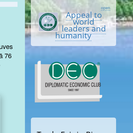
open
Appeal to
world
leaders and
humanity
tuves
ā 76
e