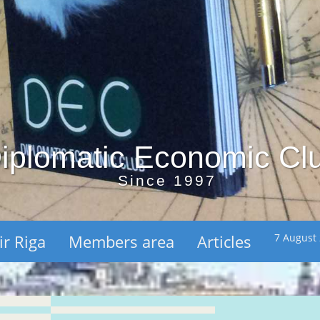
iplomatic Economic Cl
Since 1997
ir Riga
Members area
Articles
7 August 