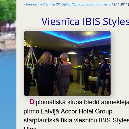
»
Jaunumi
»
Viesnīca IBIS Styles Riga sagaida savus viesus
12.11.2014 
Viesnīca IBIS Styl
Diplomātiskā kluba biedri apmeklēja
pirmo Latvijā Accor Hotel Group
starptautiskā tīkla viesnīcu IBIS Style
Riga