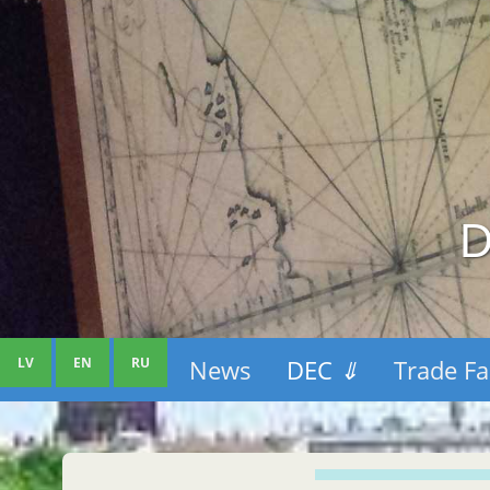
D
LV
EN
RU
News
DEC
⇓
Trade Fa