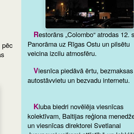
Restorāns „Colombo“ atrodas 12. stāvā.
Panorāma uz Rīgas Ostu un pilsētu
u pēc
veicina izcilu atmosfēru.
as
Viesnīca piedāvā ērtu, bezmaksas
autostāvvietu un bezvadu internetu.
Kluba biedri novēlēja viesnīcas
kolektīvam, Baltijas reģiona menedž
un viesnīcas direktorei Svetlanai