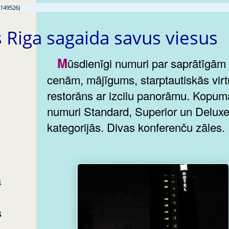
(149526)
es Riga sagaida savus viesus
Mūsdienīgi numuri par saprātīgām
cenām, mājīgums, starptautiskās vir
restorāns ar izcilu panorāmu. Kopum
numuri Standard, Superior un Delux
kategorijās. Divas konferenču zāles.
s