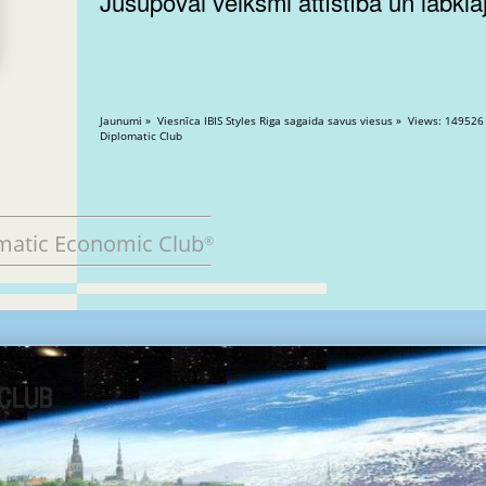
Jusupovai veiksmi attīstībā un labklā
Jaunumi » Viesnīca IBIS Styles Riga sagaida savus viesus » Views: 149526
Diplomatic Club
matic Economic Club
®