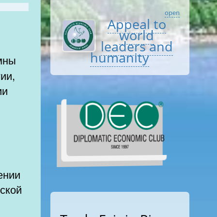
open
Appeal to
world
leaders and
humanity
ии,
ии
ении
йской