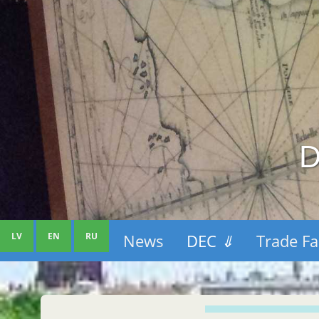
D
LV
EN
RU
News
DEC
⇓
Trade Fa