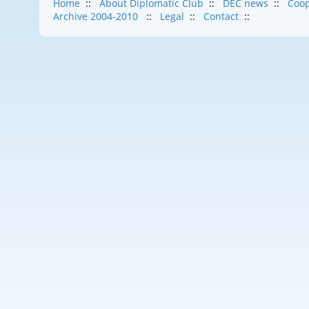
Home
::
About Diplomatic Club
::
DEC news
::
Coop
Archive 2004-2010
::
Legal
::
Contact
::