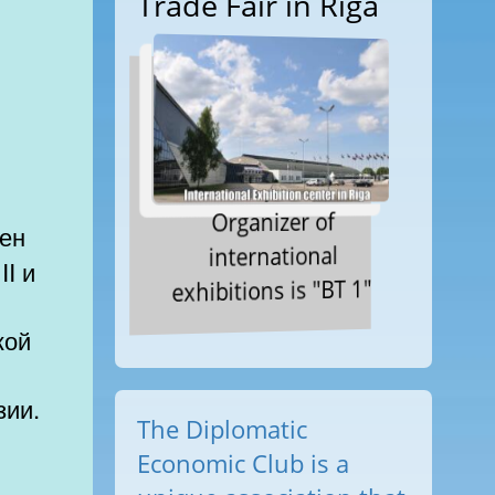
Trade Fair in Riga
Organizer of
international
II и
exhibitions is "BT 1"
кой
зии.
The Diplomatic
Economic Club is a