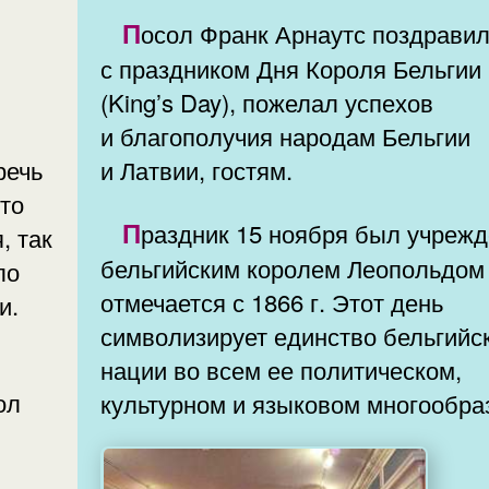
Посол Франк Арнаутс поздравил
с праздником Дня Короля Бельгии
(King’s Day), пожелал успехов
и благополучия народам Бельгии
речь
и Латвии, гостям.
то
Праздник 15 ноября был учрежден
, так
бельгийским королем Леопольдом 
ло
отмечается с 1866 г. Этот день
и.
символизирует единство бельгийс
нации во всем ее политическом,
культурном и языковом многообра