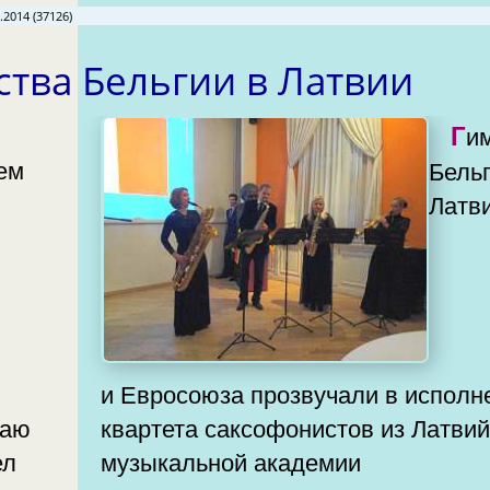
.2014 (37126)
ства Бельгии в Латвии
Гимны
Бельг
Латв
и Евросоюза прозвучали в исполн
чаю
квартета саксофонистов из Латви
музыкальной академии