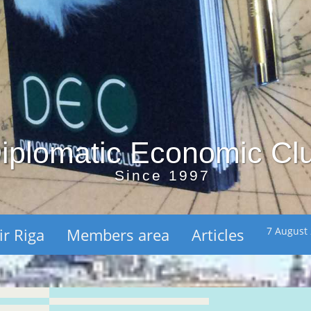
iplomatic Economic Cl
Since 1997
ir Riga
Members area
Articles
7 August 