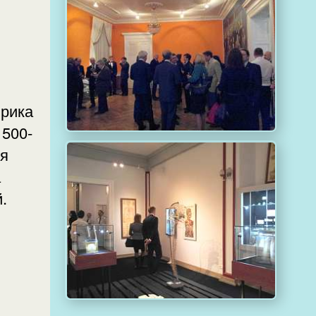
брика
 500-
а
.