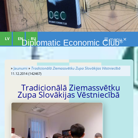
LV
EN
RU
☰ menu ✕
Diplomatic Economic Club
®
»
Jaunumi
»
Tradicionālā Ziemassvētku Zupa Slovākijas Vēstniecībā
11.12.2014 (142467)
Tradicionālā Ziemassvētku
Zupa Slovākijas Vēstniecībā