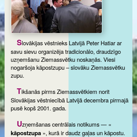
S
lovākijas vēstnieks Latvijā Peter Hatiar ar
savu sievu organizēja tradicionālo, draudzīgo
uzņemšanu Ziemassvētku noskaņās. Viesi
nogaršoja kāpostzupu – slovāku Ziemassvētku
zupu.
T
ikšanās pirms Ziemassvētkiem norit
Slovākijas vēstniecībā Latvijā decembra pirmajā
pusē kopš 2001. gada.
U
zņemšanas centrālais notikums — «
kāpostzupa
», kurā ir daudz gaļas un kāpostu.