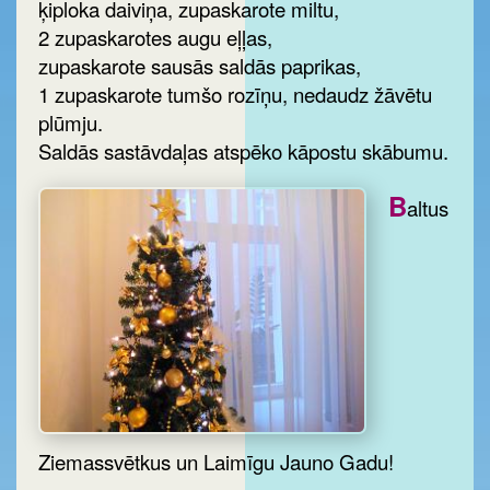
ķiploka daiviņa, zupaskarote miltu,
2 zupaskarotes augu eļļas,
zupaskarote sausās saldās paprikas,
1 zupaskarote tumšo rozīņu, nedaudz žāvētu
plūmju.
Saldās sastāvdaļas atspēko kāpostu skābumu.
B
altus
Ziemassvētkus un Laimīgu Jauno Gadu!