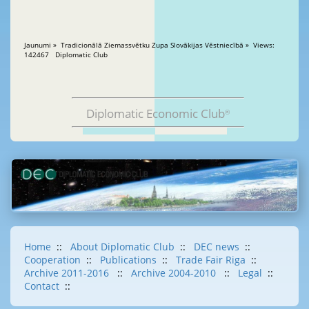
Jaunumi » Tradicionālā Ziemassvētku Zupa Slovākijas Vēstniecībā » Views:
142467 Diplomatic Club
Diplomatic Economic Club
®
Home
::
About Diplomatic Club
::
DEC news
::
Cooperation
::
Publications
::
Trade Fair Riga
::
Archive 2011-2016
::
Archive 2004-2010
::
Legal
::
Contact
::