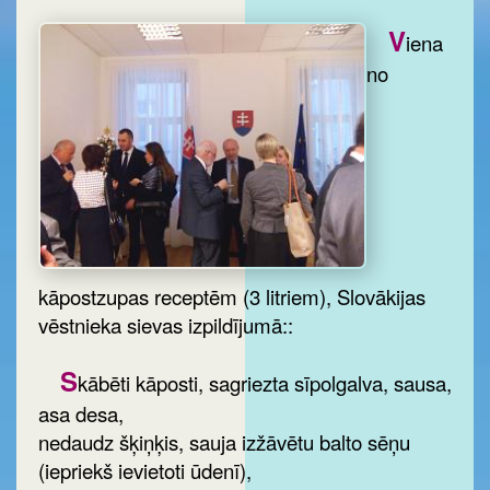
V
iena
no
kāpostzupas receptēm (3 litriem), Slovākijas
vēstnieka sievas izpildījumā::
S
kābēti kāposti, sagriezta sīpolgalva, sausa,
asa desa,
nedaudz šķiņķis, sauja izžāvētu balto sēņu
(iepriekš ievietoti ūdenī),