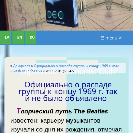
LV
EN
RU
☰ menu ✕
»
Дайджест
»
Официально о распаде группы к концу 1969 г. так
Diplomatic Economic Club
®
и не было объявлено
08.05.2015 (63542)
Официально о распаде
группы к концу 1969 г. так
и не было объявлено
Т
ворческий путь The Beatles
известен: карьеру музыкантов
изучали со дня их рождения, отмечая