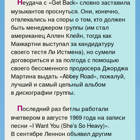
Н
еудача с «Get Back» словно заставила
музыкантов проснуться. Они, конечно,
отвлекались на споры о том, кто должен
быть менеджером группы (им стал
американец Аллен Клейн, тогда как
Маккартни выступал за кандидатуру
своего тестя Ли Истмена), но сумели
договориться и за полгода с помощью
своего бессменного продюсера Джорджа
Мартина выдать «Abbey Road», пожалуй,
лучший и самый цельный альбом
в дискографии группы.
П
оследний раз битлы работали
вчетвером в августе 1969 года на записи
песни «I Want You (She’s So Heavy)».
В сентябре Леннон объявил другим