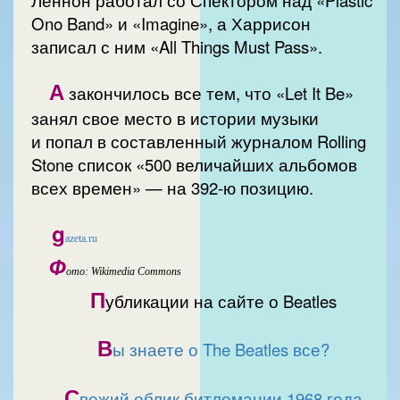
Ono Band» и «Imagine», а Харрисон
записал с ним «All Things Must Pass».
А
закончилось все тем, что «Let It Be»
занял свое место в истории музыки
и попал в составленный журналом Rolling
Stone список «500 величайших альбомов
всех времен» — на 392-ю позицию.
g
azeta.ru
Ф
ото: Wikimedia Commons
П
убликации на сайте о Beatles
В
ы знаете о The Beatles все?
С
вежий облик битломании 1968 года