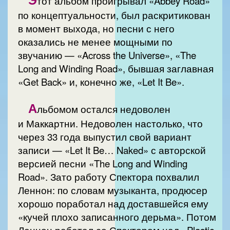
тот альбом проигрывал «Abbey Road»
по концептуальности, был раскритикован
в момент выхода, но песни с него
оказались не менее мощными по
звучанию — «Across the Universe», «The
Long and Winding Road», бывшая заглавная
«Get Back» и, конечно же, «Let It Be».
А
льбомом остался недоволен
и Маккартни. Недоволен настолько, что
через 33 года выпустил свой вариант
записи — «Let It Be… Naked» с авторской
версией песни «The Long and Winding
Road». Зато работу Спектора похвалил
Леннон: по словам музыканта, продюсер
хорошо поработал над доставшейся ему
«кучей плохо записанного дерьма». Потом
Леннон работал со Спектором над «Plastic