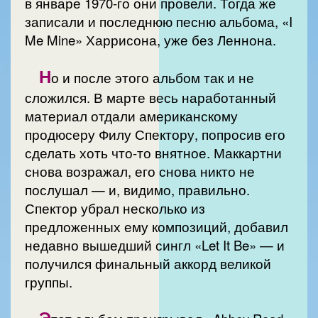
в январе 1970-го они провели. Тогда же
записали и последнюю песню альбома, «I
Me Mine» Харрисона, уже без Леннона.
Н
о и после этого альбом так и не
сложился. В марте весь наработанный
материал отдали американскому
продюсеру Филу Спектору, попросив его
сделать хоть что-то внятное. Маккартни
снова возражал, его снова никто не
послушал — и, видимо, правильно.
Спектор убрал несколько из
предложенных ему композиций, добавил
недавно вышедший сингл «Let It Be» — и
получился финальный аккорд великой
группы.
Э