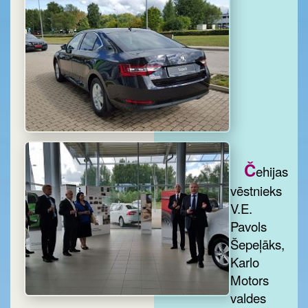
Č
ehijas
vēstnieks
V.E.
Pavols
Šepeļāks,
Karlo
Motors
valdes