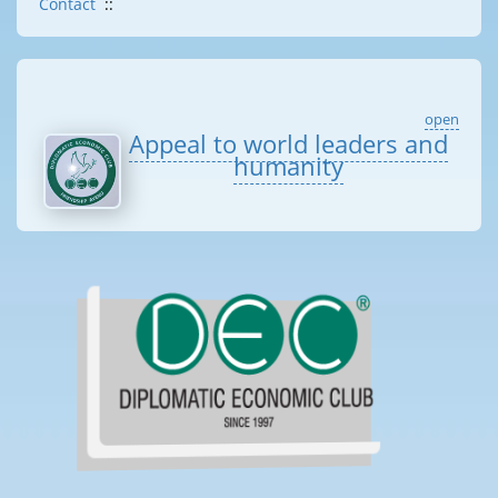
Contact
::
open
Appeal to world leaders and
humanity