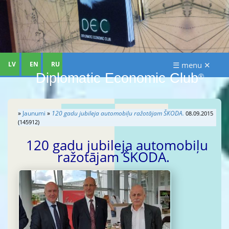
LV
EN
RU
☰ menu ✕
Diplomatic Economic Club
®
»
Jaunumi
»
120 gadu jubileja automobiļu ražotājam ŠKODA.
08.09.2015
(145912)
120 gadu jubileja automobiļu
ražotājam ŠKODA.