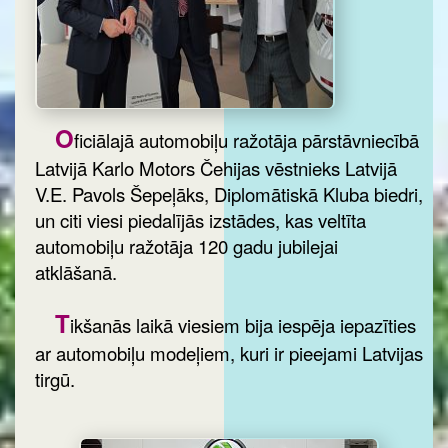
O
ficiālajā automobiļu ražotāja pārstāvniecībā
Latvijā Karlo Motors Čehijas vēstnieks Latvijā
V.E. Pavols Šepeļāks, Diplomātiskā Kluba biedri,
un citi viesi piedalījās izstādes, kas veltīta
automobiļu ražotāja 120 gadu jubilejai
atklāšanā.
T
ikšanās laikā viesiem bija iespēja iepazīties
ar automobiļu modeļiem, kuri ir pieejami Latvijas
tirgū.