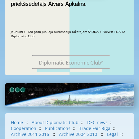
priekšsēdētājs Aivars Apkalns.
Jaunumi » 120 gadu jubileja automobiļu ražotājam ŠKODA. » Views: 145912
Diplomatic Club
Diplomatic Economic Club
®
Home
::
About Diplomatic Club
::
DEC news
::
Cooperation
::
Publications
::
Trade Fair Riga
::
Archive 2011-2016
::
Archive 2004-2010
::
Legal
::