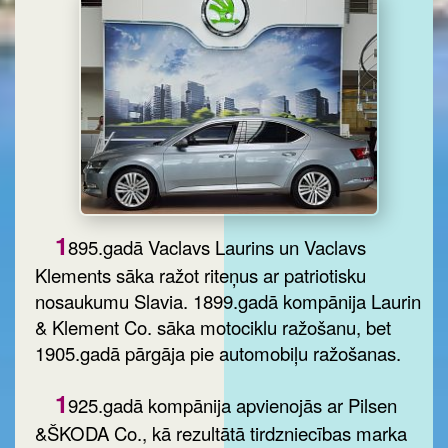
1
895.gadā Vaclavs Laurins un Vaclavs
Klements sāka ražot riteņus ar patriotisku
nosaukumu Slavia. 1899.gadā kompānija Laurin
& Klement Co. sāka motociklu ražošanu, bet
1905.gadā pārgāja pie automobiļu ražošanas.
1
925.gadā kompānija apvienojās ar Pilsen
&ŠKODA Co., kā rezultātā tirdzniecības marka