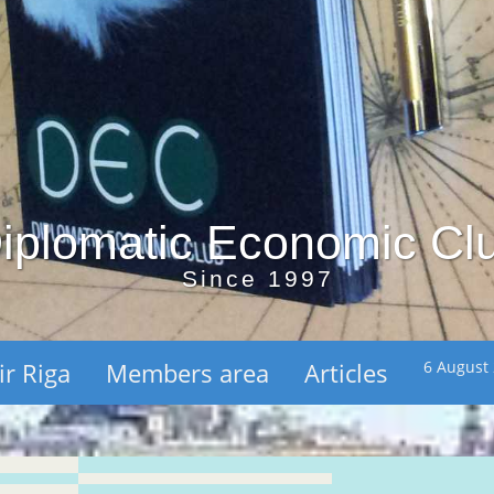
iplomatic Economic Cl
Since 1997
ir Riga
Members area
Articles
6 August