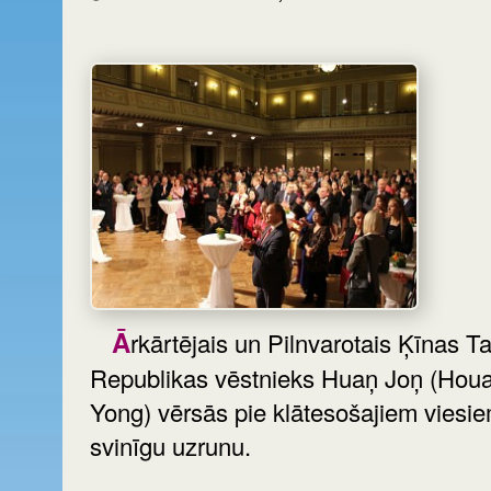
Ārkārtējais un Pilnvarotais Ķīnas Tautas
Republikas vēstnieks Huaņ Joņ (Houan
Yong) vērsās pie klātesošajiem viesie
svinīgu uzrunu.