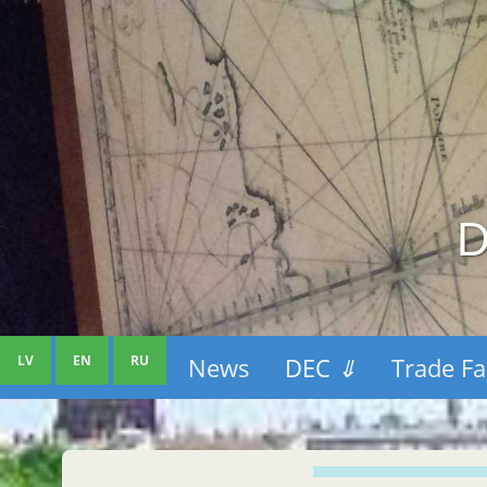
D
LV
EN
RU
News
DEC
⇓
Trade Fa