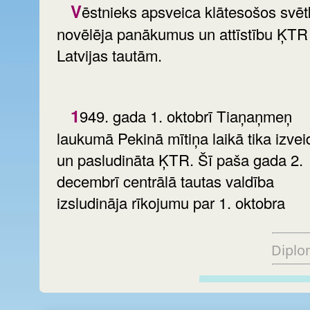
Vēstnieks apsveica klātesošos svētkos,
novēlēja panākumus un attīstību ĶTR
Latvijas tautām.
1949. gada 1. oktobrī Tiaņaņmeņ
laukumā Pekinā mītiņa laikā tika izvei
un pasludināta ĶTR. Šī paša gada 2.
decembrī centrālā tautas valdība
izsludināja rīkojumu par 1. oktobra
Diplo