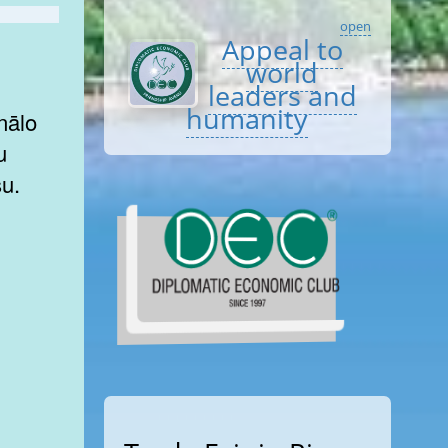
open
Appeal to
world
leaders and
humanity
nālo
u
su.