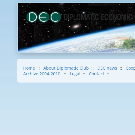
Home
::
About Diplomatic Club
::
DEC news
::
Coop
Archive 2004-2010
::
Legal
::
Contact
::