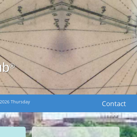
ub
®
 2026 Thursday
Contact