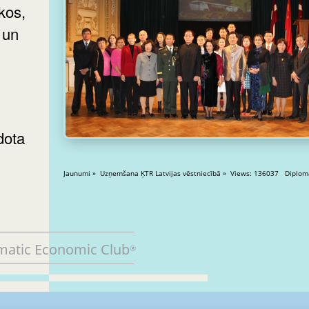
 un
dota
Jaunumi » Uzņemšana ĶTR Latvijas vēst
matic Economic Club
®