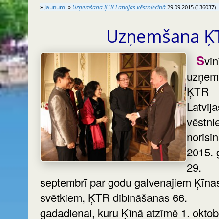
»
Jaunumi
»
Uzņemšana ĶTR Latvijas vēstniecībā
29.09.2015 (136037)
Uzņemšana ĶTR
Svinīga
uzņem
ĶTR
Latvija
vēstni
norisi
2015. 
29.
septembrī par godu galvenajiem Ķīna
svētkiem, ĶTR dibināšanas 66.
gadadienai, kuru Ķīnā atzīmē 1. oktobr