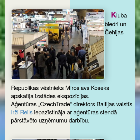
K
luba
biedri un
Čehijas
Republikas vēstnieks Miroslavs Koseks
apskatīja izstādes ekspozīcijas.
Aģentūras „CzechTrade“ direktors Baltijas valstīs
Irži Reils
iepazīstināja ar aģentūras stendā
pārstāvēto uzņēmumu darbību.