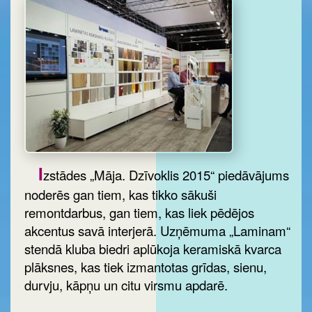
I
zstādes „Māja. Dzīvoklis 2015“ piedāvājums
noderēs gan tiem, kas tikko sākuši
remontdarbus, gan tiem, kas liek pēdējos
akcentus savā interjerā. Uzņēmuma „Laminam“
stendā kluba biedri aplūkoja keramiskā kvarca
plāksnes, kas tiek izmantotas grīdas, sienu,
durvju, kāpņu un citu virsmu apdarē.