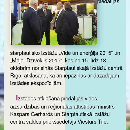
piedalījās
starptautisko izstāžu „Vide un enerģija 2015“ un
„Māja. Dzīvoklis 2015“, kas no 15. līdz 18.
oktobrim norisinās Starptautiskajā izstāžu centrā
Rīgā, atklāšanā, kā arī iepazinās ar dažādajām
izstādes ekspozīcijām.
I
zstādes atklāšanā piedalījās vides
aizsardzības un reģionālās attīstības ministrs
Kaspars Gerhards un Starptautiskā izstāžu
centra valdes priekšsēdētājs Viesturs Tīle.