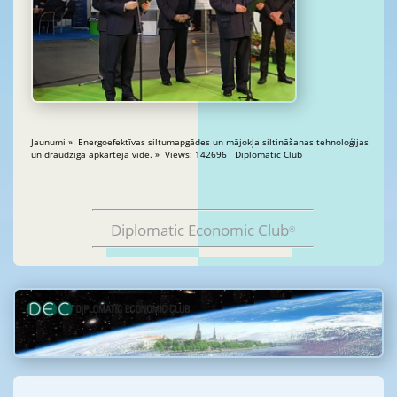
Jaunumi » Energoefektīvas siltumapgādes un mājokļa siltināšanas tehnoloģijas
un draudzīga apkārtējā vide. » Views: 142696 Diplomatic Club
Diplomatic Economic Club
®