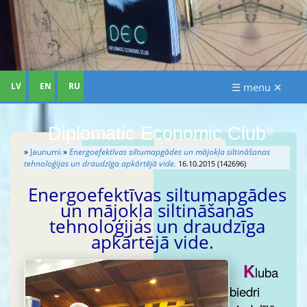
LV
EN
RU
☰ menu ✕
Diplomatic Economic Club
®
»
Jaunumi
»
Energoefektīvas siltumapgādes un mājokļa siltināšanas
tehnoloģijas un draudzīga apkārtējā vide.
16.10.2015 (142696)
Energoefektīvas siltumapgādes
un mājokļa siltināšanas
tehnoloģijas un draudzīga
apkārtējā vide.
K
luba
biedri