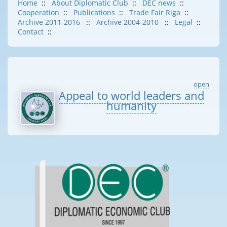
Home
::
About Diplomatic Club
::
DEC news
::
Cooperation
::
Publications
::
Trade Fair Riga
::
Archive 2011-2016
::
Archive 2004-2010
::
Legal
::
Contact
::
open
Appeal to world leaders and
humanity