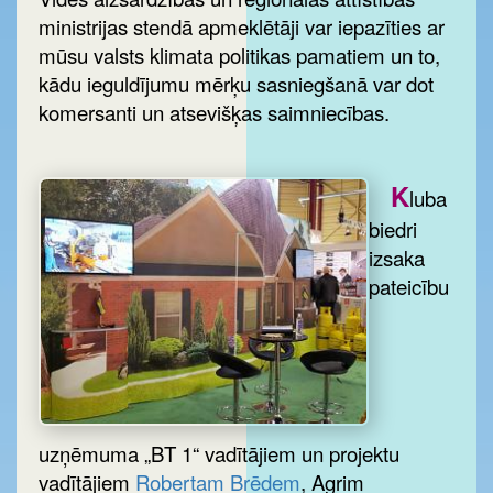
ministrijas stendā apmeklētāji var iepazīties ar
mūsu valsts klimata politikas pamatiem un to,
kādu ieguldījumu mērķu sasniegšanā var dot
komersanti un atsevišķas saimniecības.
K
luba
biedri
izsaka
pateicību
uzņēmuma „BT 1“ vadītājiem un projektu
vadītājiem
Robertam Brēdem
, Agrim