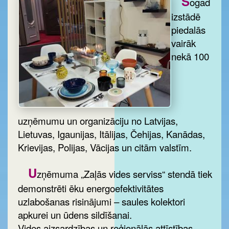
Š
ogad
izstādē
piedalās
vairāk
nekā 100
uzņēmumu un organizāciju no Latvijas,
Lietuvas, Igaunijas, Itālijas, Čehijas, Kanādas,
Krievijas, Polijas, Vācijas un citām valstīm.
U
zņēmuma „Zaļās vides serviss“ stendā tiek
demonstrēti ēku energoefektivitātes
uzlabošanas risinājumi – saules kolektori
apkurei un ūdens sildīšanai.
Vides aizsardzības un reģionālās attīstības