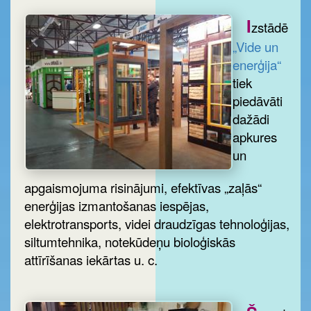
I
zstādē
„Vide un
enerģija“
tiek
piedāvāti
dažādi
apkures
un
apgaismojuma risinājumi, efektīvas „zaļās“
enerģijas izmantošanas iespējas,
elektrotransports, videi draudzīgas tehnoloģijas,
siltumtehnika, notekūdeņu bioloģiskās
attīrīšanas iekārtas u. c.