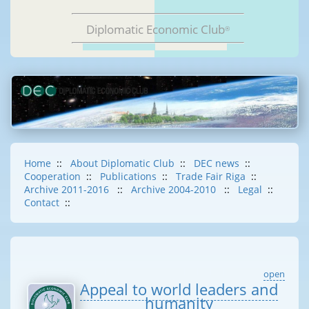
Diplomatic Economic Club
®
Home
::
About Diplomatic Club
::
DEC news
::
Cooperation
::
Publications
::
Trade Fair Riga
::
Archive 2011-2016
::
Archive 2004-2010
::
Legal
::
Contact
::
open
Appeal to world leaders and
humanity