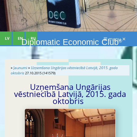
LV
EN
RU
☰ menu ✕
Diplomatic Economic Club
®
»
Jaunumi
»
Uzņemšana Ungārijas vēstniecībā Latvijā, 2015. gada
oktobris
27.10.2015 (141579)
Uzņemšana Ungārijas
vēstniecībā Latvijā, 2015. gada
oktobris