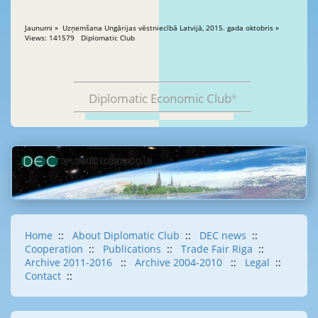
Jaunumi » Uzņemšana Ungārijas vēstniecībā Latvijā, 2015. gada oktobris »
Views: 141579 Diplomatic Club
Diplomatic Economic Club
®
Home
::
About Diplomatic Club
::
DEC news
::
Cooperation
::
Publications
::
Trade Fair Riga
::
Archive 2011-2016
::
Archive 2004-2010
::
Legal
::
Contact
::