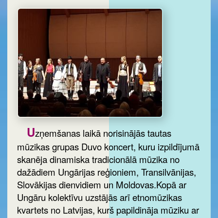
U
zņemšanas laikā norisinājās tautas
mūzikas grupas Duvo koncert, kuru izpildījumā
skanēja dinamiska tradicionālā mūzika no
dažādiem Ungārijas reģioniem, Transilvānijas,
Slovākijas dienvidiem un Moldovas.Kopā ar
Ungāru kolektīvu uzstājās arī etnomūzikas
kvartets no Latvijas, kurš papildināja mūziku ar