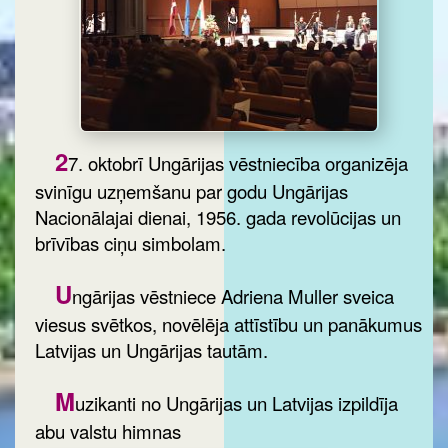
2
7. oktobrī Ungārijas vēstniecība organizēja
svinīgu uzņemšanu par godu Ungārijas
Nacionālajai dienai, 1956. gada revolūcijas un
brīvības ciņu simbolam.
U
ngārijas vēstniece Adriena Muller sveica
viesus svētkos, novēlēja attīstību un panākumus
Latvijas un Ungārijas tautām.
M
uzikanti no Ungārijas un Latvijas izpildīja
abu valstu himnas