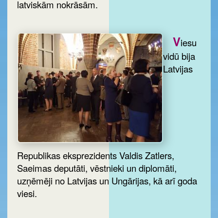
latviskām nokrāsām.
V
iesu
vidū bija
Latvijas
Republikas eksprezidents Valdis Zatlers,
Saeimas deputāti, vēstnieki un diplomāti,
uzņēmēji no Latvijas un Ungārijas, kā arī goda
viesi.