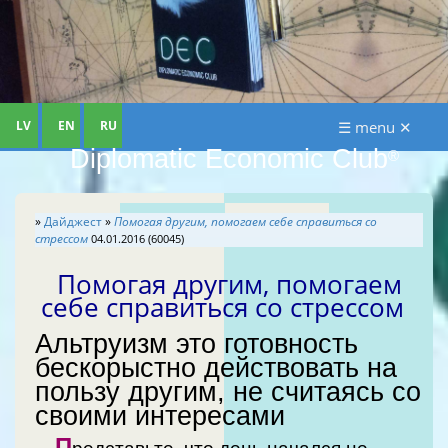
LV
EN
RU
☰ menu ✕
Diplomatic Economic Club
®
»
Дайджест
»
Помогая другим, помогаем себе справиться со
стрессом
04.01.2016 (60045)
Помогая другим, помогаем
себе справиться со стрессом
Альтруизм это готовность
бескорыстно действовать на
пользу другим, не считаясь со
своими интересами
П
редставьте, что день начался не