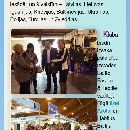
iesācēji no 9 valstīm – Latvijas, Lietuvas,
Igaunijas, Krievijas, Baltkrievijas, Ukrainas,
Polijas, Turcijas un Zviedrijas.
K
luba
biedri
izsaka
pateicību
izstādes
Baltic
Fashion
& Textile
vadītājai
Rīgā
Ilzei
Avotai
un
Habitus
Baltija