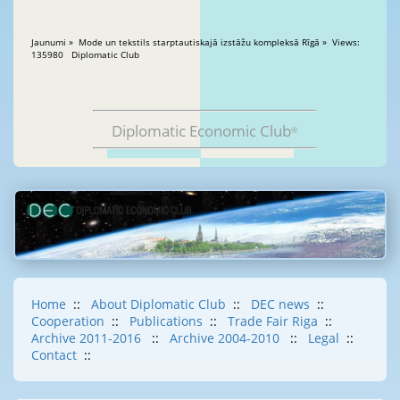
Jaunumi » Mode un tekstils starptautiskajā izstāžu kompleksā Rīgā » Views:
135980 Diplomatic Club
Diplomatic Economic Club
®
Home
::
About Diplomatic Club
::
DEC news
::
Cooperation
::
Publications
::
Trade Fair Riga
::
Archive 2011-2016
::
Archive 2004-2010
::
Legal
::
Contact
::