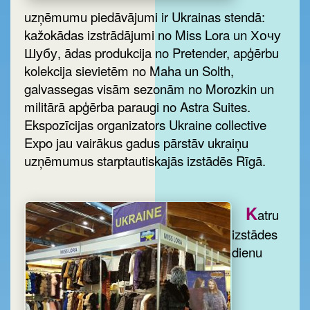
uzņēmumu piedāvājumi ir Ukrainas stendā:
kažokādas izstrādājumi no Miss Lora un Хочу
Шубу, ādas produkcija no Pretender, apģērbu
kolekcija sievietēm no Maha un Solth,
galvassegas visām sezonām no Morozkin un
militārā apģērba paraugi no Astra Suites.
Ekspozīcijas organizators Ukraine collective
Expo jau vairākus gadus pārstāv ukraiņu
uzņēmumus starptautiskajās izstādēs Rīgā.
K
atru
izstādes
dienu