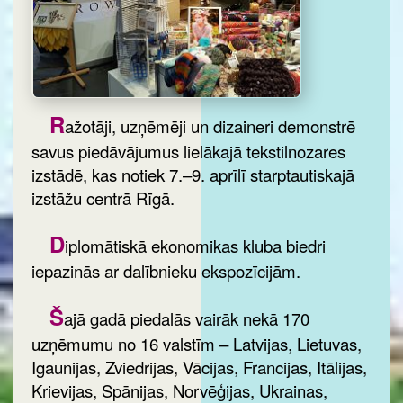
R
ažotāji, uzņēmēji un dizaineri demonstrē
savus piedāvājumus lielākajā tekstilnozares
izstādē, kas notiek 7.–9. aprīlī starptautiskajā
izstāžu centrā Rīgā.
D
iplomātiskā ekonomikas kluba biedri
iepazinās ar dalībnieku ekspozīcijām.
Š
ajā gadā piedalās vairāk nekā 170
uzņēmumu no 16 valstīm – Latvijas, Lietuvas,
Igaunijas, Zviedrijas, Vācijas, Francijas, Itālijas,
Krievijas, Spānijas, Norvēģijas, Ukrainas,