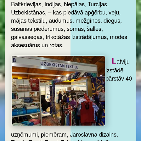
Baltkrievijas, Indijas, Nepālas, Turcijas,
Uzbekistānas, – kas piedāvā apģērbu, veļu,
mājas tekstilu, audumus, mežģīnes, diegus,
šūšanas piederumus, somas, šalles,
galvassegas, trikotāžas izstrādājumus, modes
aksesuārus un rotas.
L
atviju
izstādē
pārstāv 40
uzņēmumi, piemēram, Jaroslavna dizains,