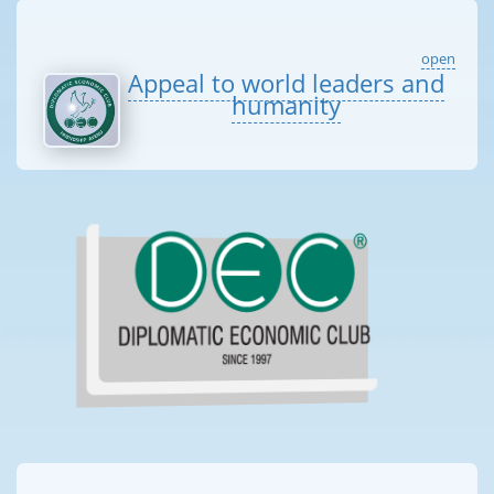
open
Appeal to world leaders and
humanity