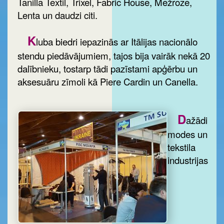
Tanilla Textil, Trixel, Fabric House, Mežroze,
Lenta un daudzi citi.
K
luba biedri iepazinās ar Itālijas nacionālo
stendu piedāvājumiem, tajos bija vairāk nekā 20
dalībnieku, tostarp tādi pazīstami apģērbu un
aksesuāru zīmoli kā Piere Cardin un Canella.
D
ažādi
modes un
tekstila
industrijas