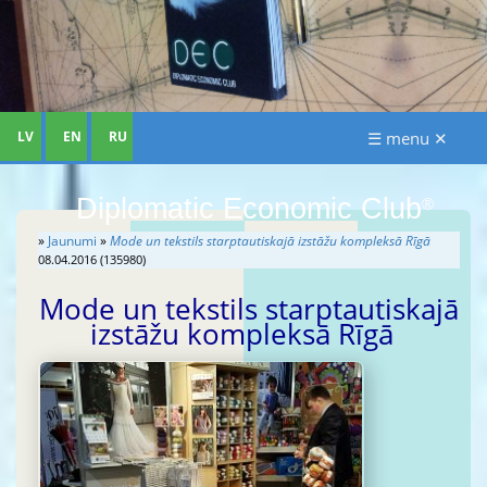
LV
EN
RU
☰ menu ✕
Diplomatic Economic Club
®
»
Jaunumi
»
Mode un tekstils starptautiskajā izstāžu kompleksā Rīgā
08.04.2016 (135980)
Mode un tekstils starptautiskajā
izstāžu kompleksā Rīgā