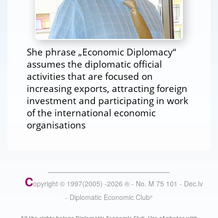
She phrase „Economic Diplomacy“
assumes the diplomatic official
activities that are focused on
increasing exports, attracting foreign
investment and participating in work
of the international economic
organisations
C
opyright © 1997(2005) -
2026
®
- No. M 75 101 - Dec.lv
- Diplomatic Economic Club
®
All the rights belong Diplomatic Economic Club. Use of photos with