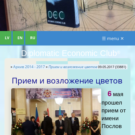
LV
EN
RU
☰ menu ✕
Diplomatic Economic Club
®
»
Архив 2014 - 2017
»
Прием и возложение цветов
09.05.2017 (33881)
Прием и возложение цветов
6
мая
прошел
прием от
имени
Послов