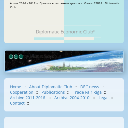
Архив 2014 - 2017 » Прием и возложение цветов » Views: 33881 Diplomatic
Club
Diplomatic Economic Club
®
Home
::
About Diplomatic Club
::
DEC news
::
Cooperation
::
Publications
::
Trade Fair Riga
::
Archive 2011-2016
::
Archive 2004-2010
::
Legal
::
Contact
::