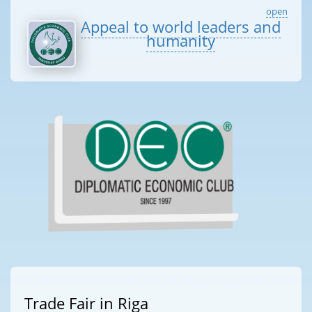
open
Appeal to world leaders and
humanity
Trade Fair in Riga