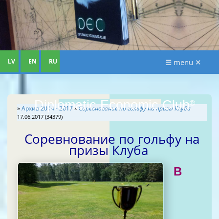
LV
EN
RU
☰ menu ✕
Diplomatic Economic Club
®
»
Архив 2014 - 2017
»
Соревнование по гольфу на призы Клуба
17.06.2017 (34379)
Соревнование по гольфу на
призы Клуба
В