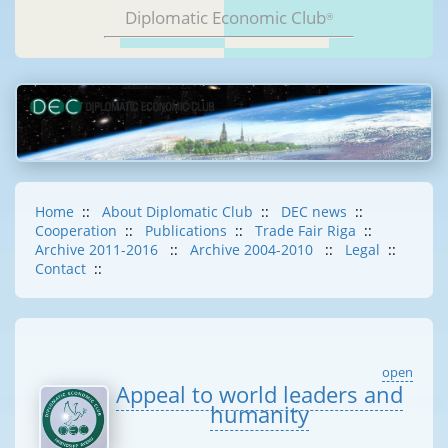
Diplomatic Economic Club
®
Home
::
About Diplomatic Club
::
DEC news
::
Cooperation
::
Publications
::
Trade Fair Riga
::
Archive 2011-2016
::
Archive 2004-2010
::
Legal
::
Contact
::
open
Appeal to world leaders and
humanity