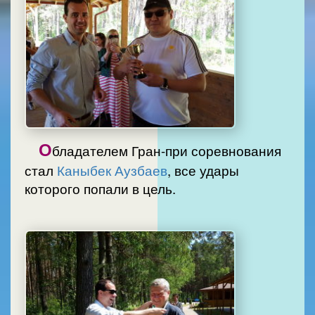
О
бладателем Гран-при соревнования
стал
Каныбек Аузбаев
, все удары
которого попали в цель.