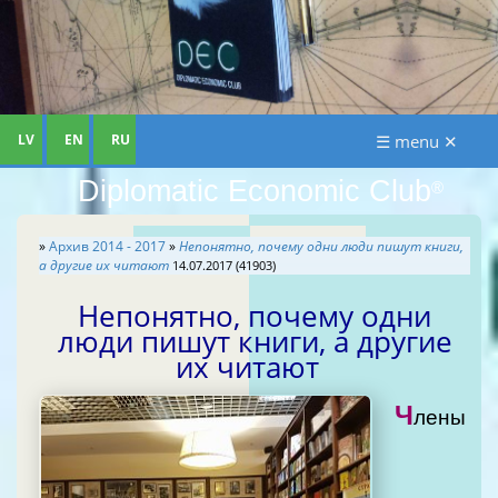
LV
EN
RU
☰ menu ✕
Diplomatic Economic Club
®
»
Архив 2014 - 2017
»
Непонятно, почему одни люди пишут книги,
а другие их читают
14.07.2017 (41903)
Непонятно, почему одни
люди пишут книги, а другие
их читают
Ч
лены