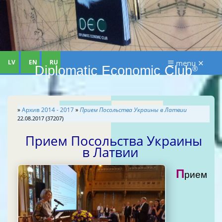
LV
EN
RU
☰ menu ✕
Diplomatic Economic Club
®
»
Архив 2014 - 2017
»
Прием Посольства Украины в Латвии
22.08.2017 (37207)
Прием Посольства Украины
в Латвии
П
рием