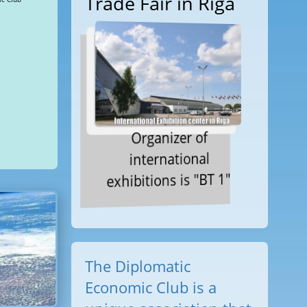
Trade Fair in Riga
Organizer of
international
exhibitions is "BT 1"
The Diplomatic
Economic Club is a