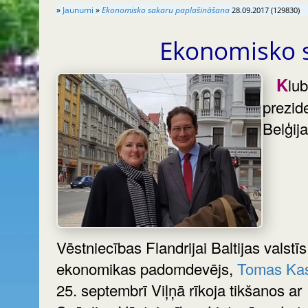
»
Jaunumi
»
Ekonomisko sakaru paplašināšana
28.09.2017 (129830)
Ekonomisko 
Kluba
prezid
Belģij
Vēstniecības Flandrijai Baltijas valstīs
ekonomikas padomdevējs,
Tomas Kas
25. septembrī Viļņā rīkoja tikšanos ar