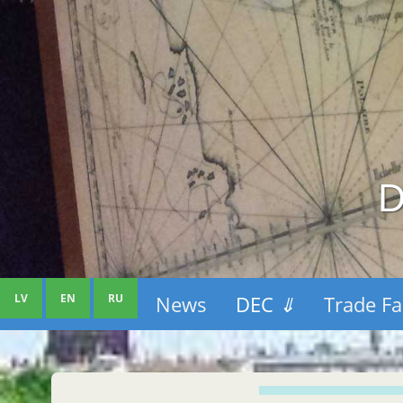
D
LV
EN
RU
News
DEC
⇓
Trade Fa