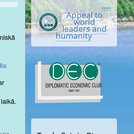
open
Appeal to
world
leaders and
humanity
ia
laikā.
iews: 129830 Diplomatic Club