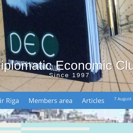
iplomatic Economic Cl
Since 1997
ir Riga
Members area
Articles
7 August 