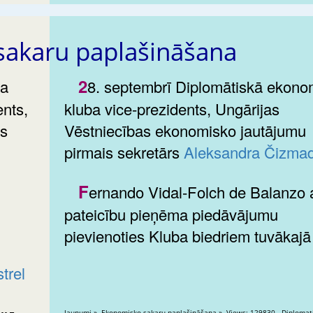
sakaru paplašināšana
28. septembrī Diplomātiskā ekonomiskā
ents,
kluba vice-prezidents, Ungārijas
as
Vēstniecības ekonomisko jautājumu
pirmais sekretārs
Aleksandra Čizmad
Fernando Vidal-Folch de Balanzo ar
pateicību pieņēma piedāvājumu
pievienoties Kluba biedriem tuvākajā 
trel
Jaunumi » Ekonomisko sakaru paplašināšana » V