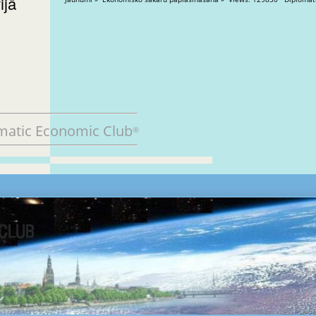
ijā
matic Economic Club
®