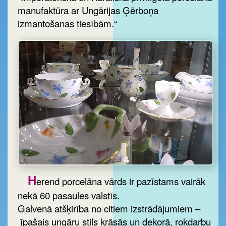
manufaktūra ar Ungārijas Ģērboņa
izmantošanas tiesībām.“
H
erend porcelāna vārds ir pazīstams vairāk
nekā 60 pasaules valstīs.
Galvenā atšķirība no citiem izstrādājumiem –
īpašais ungāru stils krāsās un dekorā, rokdarbu