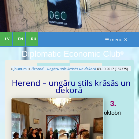
LV
EN
RU
☰ menu ✕
Diplomatic Economic Club
®
»
Jaunumi
»
Herend – ungāru stils krāsās un dekorā
03.10.2017 (137375)
Herend – ungāru stils krāsās un
dekorā
3.
oktobrī