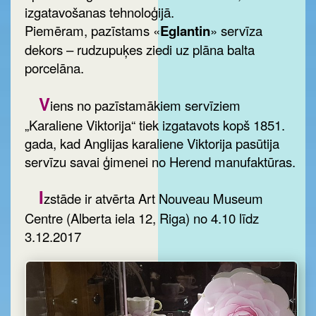
izgatavošanas tehnoloģijā.
Piemēram, pazīstams «
Eglantin
» servīza
dekors – rudzupuķes ziedi uz plāna balta
porcelāna.
V
iens no pazīstamākiem servīziem
„Karaliene Viktorija“ tiek izgatavots kopš 1851.
gada, kad Anglijas karaliene Viktorija pasūtija
servīzu savai ģimenei no Herend manufaktūras.
I
zstāde ir atvērta Art Nouveau Museum
Centre (Alberta iela 12, Riga) no 4.10 līdz
3.12.2017