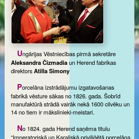
U
ngārijas Vēstniecības pirmā sekretāre
Aleksandra Čizmadia
un Herend fabrikas
direktors
Atilla Simony
P
orcelāna izstrādājumu izgatavošanas
fabrikā vēsture sākas no 1826. gada. Šobrīd
manufaktūrā strādā vairāk nekā 1600 cilvēku un
14 no tiem ir mākslinieki-meistari.
N
o 1824. gada Herend saņēma titulu
“Imperatoriskā un Karaliskā priviliģētā porcelāna