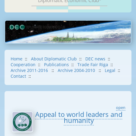
Diplomatic Economic Club
Home
::
About Diplomatic Club
::
DEC news
::
Cooperation
::
Publications
::
Trade Fair Riga
::
Archive 2011-2016
::
Archive 2004-2010
::
Legal
::
Contact
::
open
Appeal to world leaders and
humanity