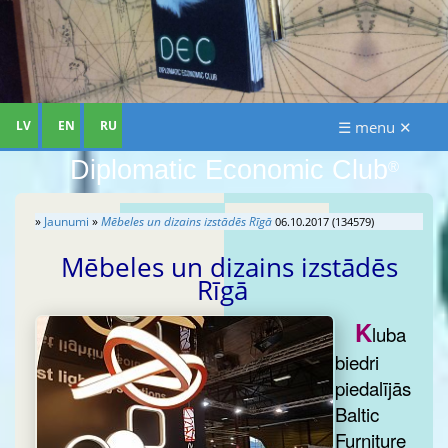
LV
EN
RU
☰ menu ✕
Diplomatic Economic Club
®
»
Jaunumi
»
Mēbeles un dizains izstādēs Rīgā
06.10.2017 (134579)
Mēbeles un dizains izstādēs
Rīgā
K
luba
biedri
piedalījās
Baltic
Furniture