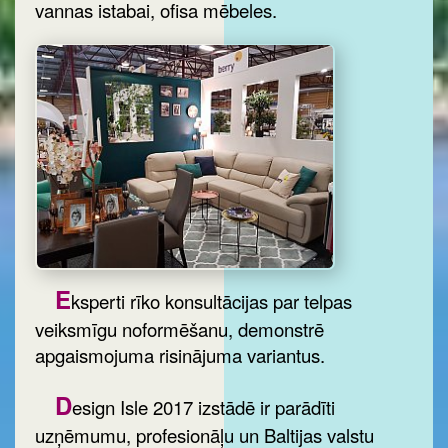
vannas istabai, ofisa mēbeles.
E
ksperti rīko konsultācijas par telpas
veiksmīgu noformēšanu, demonstrē
apgaismojuma risinājuma variantus.
D
esign Isle 2017 izstādē ir parādīti
uzņēmumu, profesionāļu un Baltijas valstu