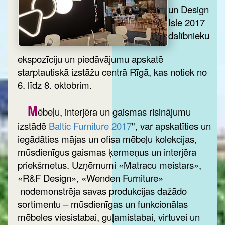
un Design
Isle 2017
dalībnieku
ekspozīciju un piedāvājumu apskatē
starptautiskā izstāžu centrā Rīgā, kas notiek no
6. līdz 8. oktobrim.
M
ēbeļu, interjēra un gaismas risinājumu
izstādē
Baltic Furniture 2017
", var apskatīties un
iegādāties mājas un ofisa mēbeļu kolekcijas,
mūsdienīgus gaismas ķermeņus un interjēra
priekšmetus. Uzņēmumi «Matracu meistars»,
«R&F Design», «Wenden Furniture»
nodemonstrēja savas produkcijas dažādo
sortimentu – mūsdienīgas un funkcionālas
mēbeles viesistabai, guļamistabai, virtuvei un