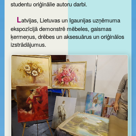
studentu oriģinālie autoru darbi.
L
atvijas, Lietuvas un Igaunijas uzņēmuma
ekspozīcijā demonstrē mēbeles, gaismas
ķermeņus, drēbes un aksesuārus un oriģinālos
izstrādājumus.