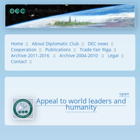
Home
::
About Diplomatic Club
::
DEC news
::
Cooperation
::
Publications
::
Trade Fair Riga
::
Archive 2011-2016
::
Archive 2004-2010
::
Legal
::
Contact
::
open
Appeal to world leaders and
humanity