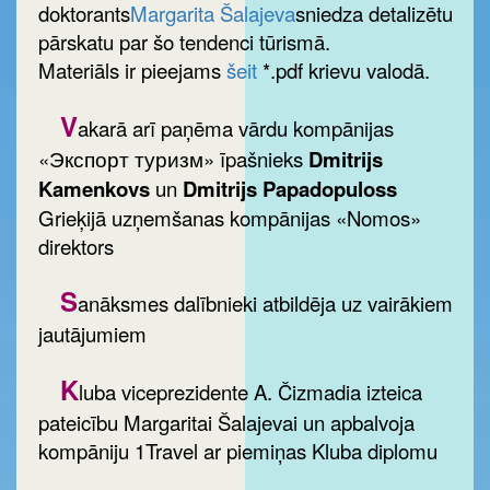
doktorants
Margarita Šalajeva
sniedza detalizētu
pārskatu par šo tendenci tūrismā.
Materiāls ir pieejams
šeit
*.pdf krievu valodā.
V
akarā arī paņēma vārdu kompānijas
«Экспорт туризм» īpašnieks
Dmitrijs
Kamenkovs
un
Dmitrijs Papadopuloss
Grieķijā uzņemšanas kompānijas «Nomos»
direktors
S
anāksmes dalībnieki atbildēja uz vairākiem
jautājumiem
K
luba viceprezidente A. Čizmadia izteica
pateicību Margaritai Šalajevai un apbalvoja
kompāniju 1Travel ar piemiņas Kluba diplomu