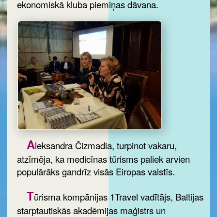
ekonomiskā kluba piemiņas dāvana.
A
leksandra Čizmadia, turpinot vakaru,
atzīmēja, ka medicīnas tūrisms paliek arvien
populārāks gandrīz visās Eiropas valstīs.
T
ūrisma kompānijas 1Travel vadītājs, Baltijas
starptautiskās akadēmijas maģistrs un