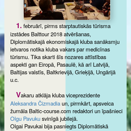
1.
februārī, pirms starptautiskās tūrisma
izstādes Balttour 2018 atvēršanas,
Diplomātiskajā ekonomiskajā kluba sanāksmju
ietvaros notika kluba vakars par medicīnas
tūrismu. Tika skarti šīs nozares attīstības
aspekti gan Eiropā, Pasaulē, kā arī Latvijā,
Baltijas valstīs, Baltkrievijā, Grieķijā, Ungārijā
u.c.
V
akaru atklāja kluba viceprezidente
Aleksandra Čizmadia
un, pirmkārt, apsveica
žurnāla Baltic-course.com redaktori un īpašnieci
Olgu Pavuku
svinīgā jubilejā.
Olgai Pavukai bija pasniegts Diplomātiskā