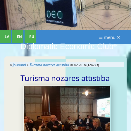
LV
EN
RU
☰ menu ✕
Diplomatic Economic Club
®
»
Jaunumi
»
Tūrisma nozares attīstība
01.02.2018 (124273)
Tūrisma nozares attīstība