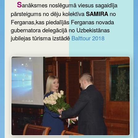
S
anāksmes noslēgumā viesus sagaidīja
pārsteigums no dēju kolektīva
SAMIRA
no
Ferganas,kas piedalījās Ferganas novada
gubernatora delegācijā no Uzbekistānas
jubilejas tūrisma izstādē
Balttour 2018