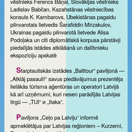
vēstnieks Ferencs Bāņai, Slovākijas vēstnieks
Ladislav Babčan, Kazahstānas vēstniecības
konsuls K. Kambarovs, Ubekistānas pagaidu
pilnvarotais lietvedis Šarafiddin Mirzakulov,
Ukrainas pagaidu pilnvarotā lietvede Alisa
Podoļaka un citi diplomātiskā korpusa pārstāvji
piedalījās istādes atklāšanā un dalībnieku
ekspozīciju apskatē
S
tarptautiskās izstādes „Balttour“ paviljonā —
„Atklāj pasauli!“ savus piedāvājumus prezentēja
lielākās tūrisma aģentūras un operatori Latvijā
kā arī uzņēmumi, kuri nesen parādījās Latvijas
tirgū — „TUI“ и „Itaka“.
P
aviljons „Ceļo pa Latviju“ informē
apmeklētājus par Latvijas reģioniem – Kurzemi,