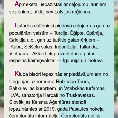
A
pmekētāji iepazīstās ar ceļojumu jauniem
virzieniem, atklāj sev Latvijas reģionus.
I
zstādes dalībnieki piedāvā ceļojumus gan uz
populārām valstīm – Turcija, Ēģipte, Spānija,
Grieķija u.c., gan uz talākie galamērķiem –
Kuba, Seišelu salas, Indonēzija, Tailanda,
Vietnama. Aktīvi tiek prezentētas atpūtas
iespējas kaimiņvalstīs — Igaunijā un Lietuvā.
K
luba biedri iepazinās ar piedāvājumiem no
Ungārijas uzņēmuma Robinson Tours,
Baltkrievijas kurortiem un Vitebskas tūrfirmas
ILVA, sanatorija Karpati no Truskavetsas.
Slovākijas tūrisma Aģentūras stendā
iepazināmies ar 2019. gada Pasaules hokeja
čempionāta informāciju. Čempionāts notiks