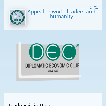
open
Appeal to world leaders and
humanity
Trade Fair in Riga