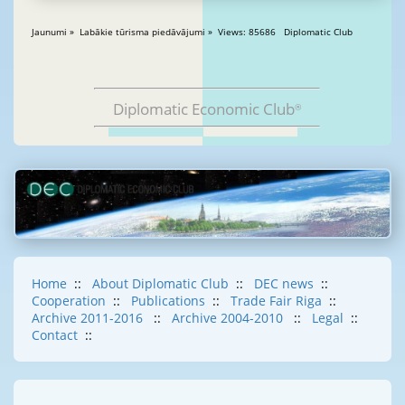
Jaunumi » Labākie tūrisma piedāvājumi » Views: 85686 Diplomatic Club
Diplomatic Economic Club
®
Home
::
About Diplomatic Club
::
DEC news
::
Cooperation
::
Publications
::
Trade Fair Riga
::
Archive 2011-2016
::
Archive 2004-2010
::
Legal
::
Contact
::