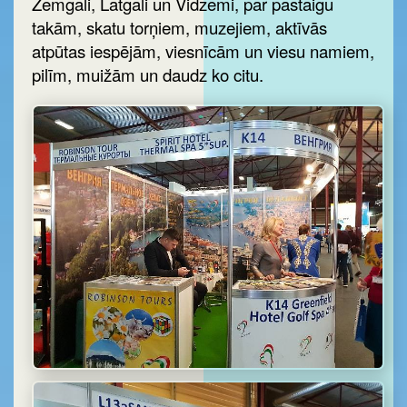
Zemgali, Latgali un Vidzemi, par pastaigu
takām, skatu torņiem, muzejiem, aktīvās
atpūtas iespējām, viesnīcām un viesu namiem,
pilīm, muižām un daudz ko citu.