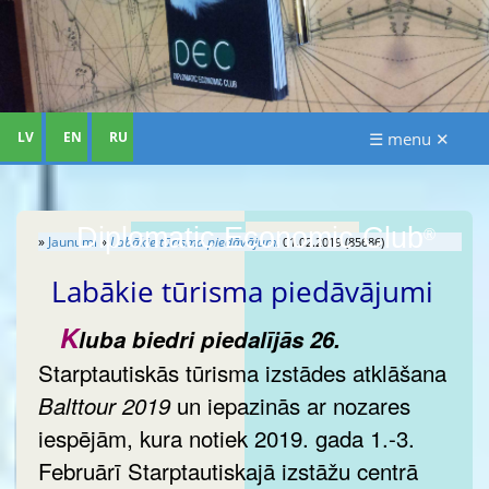
LV
EN
RU
☰ menu ✕
Diplomatic Economic Club
®
»
Jaunumi
»
Labākie tūrisma piedāvājumi
01.02.2019 (85686)
Labākie tūrisma piedāvājumi
K
luba biedri piedalījās 26.
Starptautiskās tūrisma izstādes atklāšana
un iepazinās ar nozares
Balttour 2019
iespējām, kura notiek 2019. gada 1.-3.
Februārī Starptautiskajā izstāžu centrā