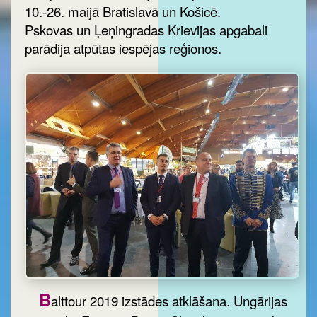
10.-26. maijā Bratislavā un Košicē.
Pskovas un Ļeņingradas Krievijas apgabali
parādija atpūtas iespējas reģionos.
B
alttour 2019 izstādes atklāšana. Ungārijas