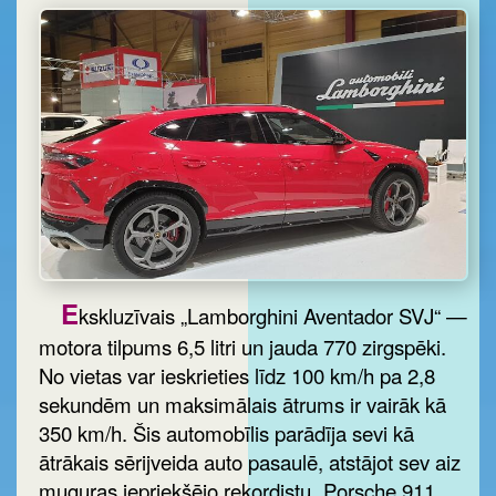
E
kskluzīvais „Lamborghini Aventador SVJ“ —
motora tilpums 6,5 litri un jauda 770 zirgspēki.
No vietas var ieskrieties līdz 100 km/h pa 2,8
sekundēm un maksimālais ātrums ir vairāk kā
350 km/h. Šis automobīlis parādīja sevi kā
ātrākais sērijveida auto pasaulē, atstājot sev aiz
muguras iepriekšējo rekordistu „Porsche 911