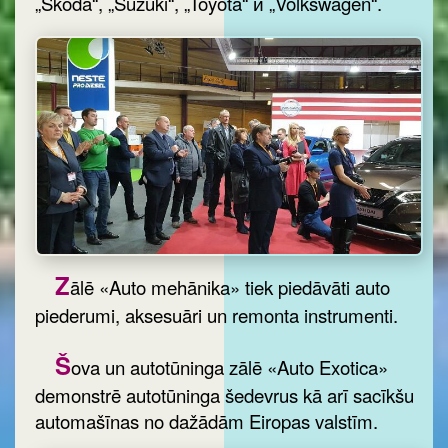
„Skoda“, „Suzuki“, „Toyota“ и „Volkswagen“.
Z
ālē «Auto mehānika» tiek piedāvāti auto
piederumi, aksesuāri un remonta instrumenti.
Š
ova un autotūninga zālē «Auto Exotica»
demonstrē autotūninga šedevrus kā arī sacīkšu
automašīnas no dažādām Eiropas valstīm.