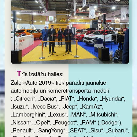
T
rīs izstāžu halles:
Zālē «Auto 2019» tiek parādīti jaunākie
automobīļu un komerctransporta modeļi
: „Citroen“, „Dacia“, „FIAT“, „Honda“, „Hyundai“,
„Isuzu“, „Iveco Bus“, „Jeep“, „KamAz“,
„Lamborghini“, „Lexus“, „MAN“, „Mitsubishi“,
„Nissan“, „Opel“, „Peugeot“, „RAM“ („Dodge“),
„Renault“, „SangYong“, „SEAT“, „Sisu“, „Subaru“,