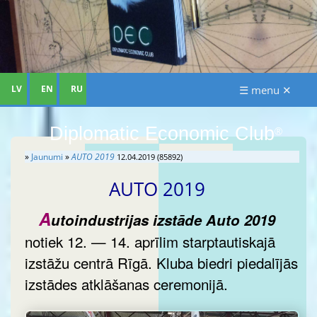
LV
EN
RU
☰ menu ✕
Diplomatic Economic Club
®
»
Jaunumi
»
AUTO 2019
12.04.2019 (85892)
AUTO 2019
A
utoindustrijas izstāde
Auto 2019
notiek 12. — 14. aprīlim starptautiskajā
izstāžu centrā Rīgā. Kluba biedri piedalījās
izstādes atklāšanas ceremonijā.