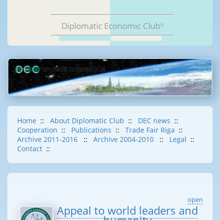
Diplomatic Economic Club
®
Home
::
About Diplomatic Club
::
DEC news
::
Cooperation
::
Publications
::
Trade Fair Riga
::
Archive 2011-2016
::
Archive 2004-2010
::
Legal
::
Contact
::
open
Appeal to world leaders and