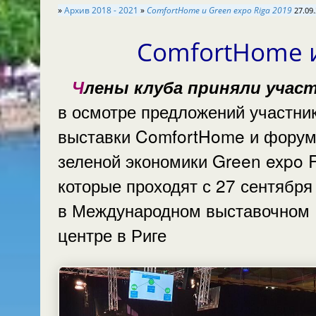
»
Архив 2018 - 2021
»
ComfortHome и Green expo Riga 2019
27.09.
ComfortHome и
Члены клуба приняли участие
в осмотре предложений участни
выставки ComfortHome и фору
зеленой экономики Green expo R
которые проходят с 27 сентября
в Международном выставочном
центре в Риге