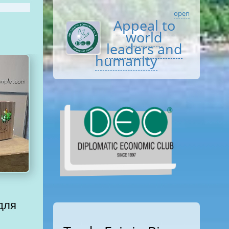
open
Appeal to
world
leaders and
humanity
для