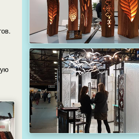
пертов.
кую