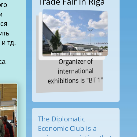
Trade Fair in Riga
ого
и
тся
ить
и тд.
са
Organizer of
international
exhibitions is "BT 1"
The Diplomatic
Economic Club is a