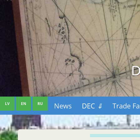
D
LV
EN
RU
News
DEC
⇓
Trade Fa