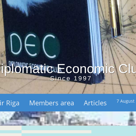
iplomatic Economic Cl
Since 1997
ir Riga
Members area
Articles
7 August 