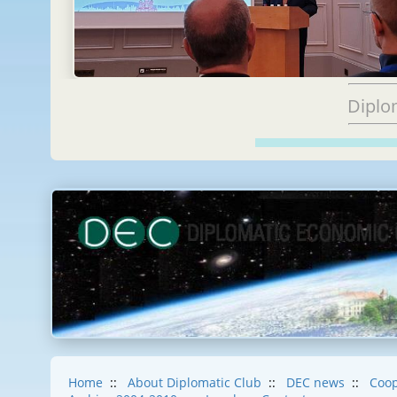
Diplo
Home
::
About Diplomatic Club
::
DEC news
::
Coop