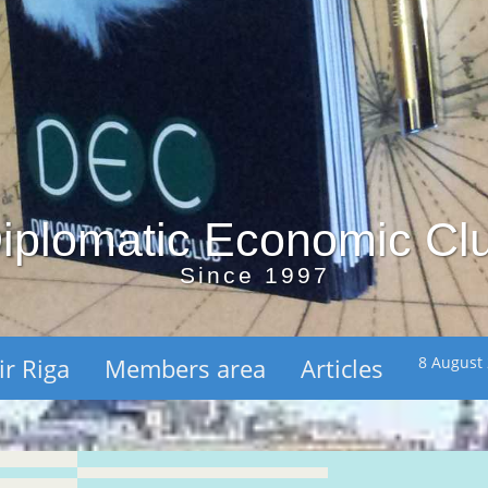
iplomatic Economic Cl
Since 1997
ir Riga
Members area
Articles
8 August