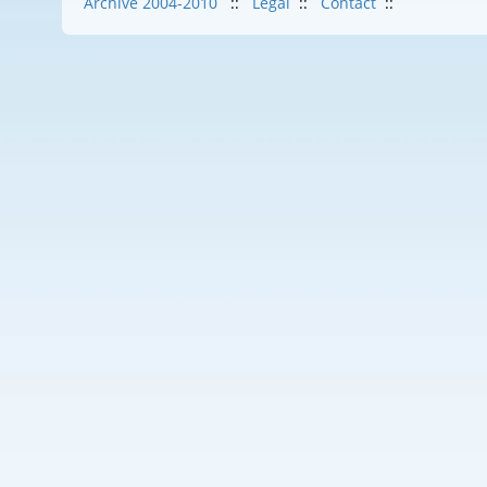
Archive 2004-2010
::
Legal
::
Contact
::