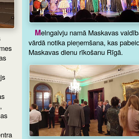
Melngalvju namā Maskavas valdības
vārdā notika pieņemšana, kas pabei
omes
Maskavas dienu rīkošanu Rīgā.
js
as
,
gas
ntra