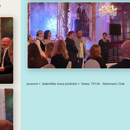
o
Jaunumi » Sadarbība starp pilsētām » Views: 75134 Diplomatic Club