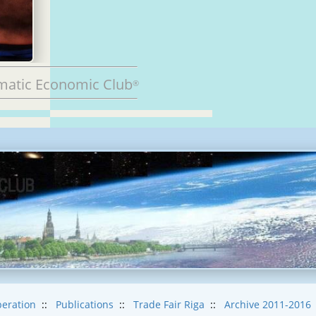
matic Economic Club
®
eration
::
Publications
::
Trade Fair Riga
::
Archive 2011-2016