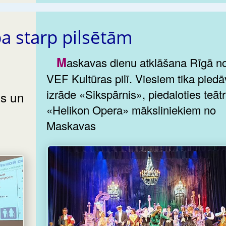
ba starp pilsētām
Maskavas dienu atklāšana Rīgā notika
VEF Kultūras pilī. Viesiem tika piedāvāta
izrāde «Sikspārnis», piedaloties teāt
ās un
«Helikon Opera» māksliniekiem no
Maskavas