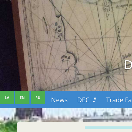
D
LV
EN
RU
News
DEC
⇓
Trade Fa