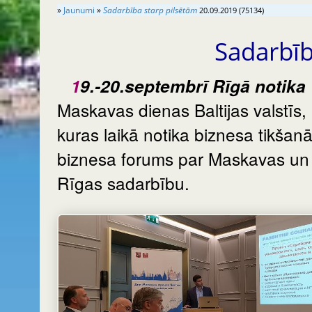
»
Jaunumi
»
Sadarbība starp pilsētām
20.09.2019 (75134)
Sadarbī
19.-20.septembrī Rīgā notika
Maskavas dienas Baltijas valstīs,
kuras laikā notika biznesa tikšan
biznesa forums par Maskavas un
Rīgas sadarbību.