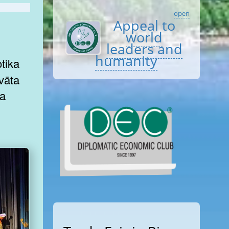
open
Appeal to
world
leaders and
humanity
ra