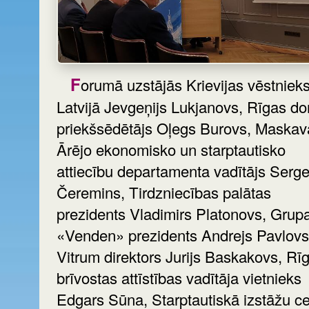
Forumā uzstājās Krievijas vēstnieks
Latvijā Jevgeņijs Lukjanovs, Rīgas d
priekšsēdētājs Oļegs Burovs, Maskavas
Ārējo ekonomisko un starptautisko
attiecību departamenta vadītājs Serge
Čeremins, Tirdzniecības palātas
prezidents Vladimirs Platonovs, Grup
«Venden» prezidents Andrejs Pavlovs
Vitrum direktors Jurijs Baskakovs, Rī
brīvostas attīstības vadītāja vietnieks
Edgars Sūna, Starptautiskā izstāžu ce