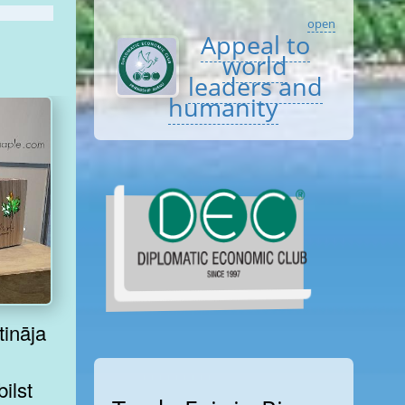
open
Appeal to
world
leaders and
humanity
tināja
ilst