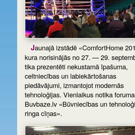
Jaunajā izstādē «ComfortHome 2019»,
kura norisinājās no 27. — 29. septem
tika prezentēti nekustamā īpašuma,
celtniecības un labiekārtošanas
piedāvājumi, izmantojot modernās
tehnoloģijas. Vienlaikus notika foruma
Buvbaze.lv «Būvniecības un tehnoloģi
ringa cīņas».