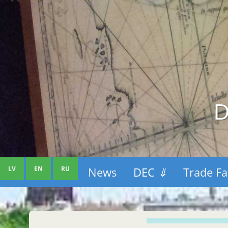
D
LV
EN
RU
News
DEC
⇓
Trade Fa