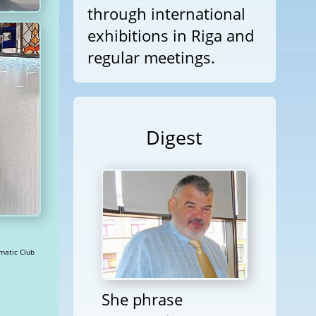
through international
exhibitions in Riga and
regular meetings.
Digest
 expo Riga 2019 » Views: 71046 Diplomatic Club
She phrase