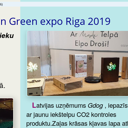
6)
n Green expo Riga 2019
ā.
Latvijas uzņēmums
Gdog
, iepazīs
ar jaunu iekštelpu CO2 kontroles
produktu.Zaļas krāsas kļavas lapa atb