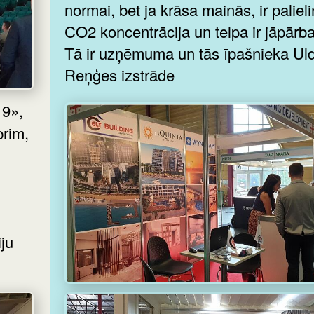
normai, bet ja krāsa mainās, ir paliel
CO2 koncentrācija un telpa ir jāpārb
Tā ir uzņēmuma un tās īpašnieka Ul
Reņģes izstrāde
brim,
ju