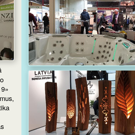
ļo
19»
umus,
tika
as