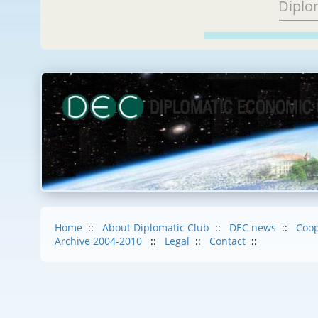
Diplo
Home
::
About Diplomatic Club
::
DEC news
::
Coop
Archive 2004-2010
::
Legal
::
Contact
::