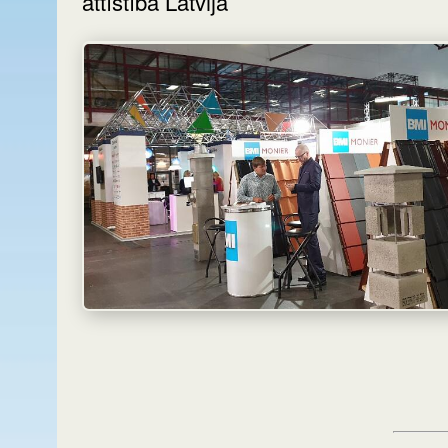
attīstība Latvijā