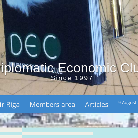
iplomatic Economic Cl
Since 1997
ir Riga
Members area
Articles
9 August