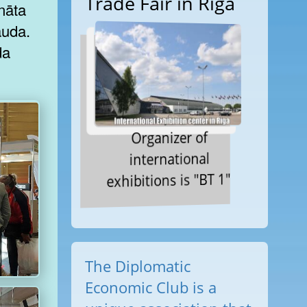
Trade Fair in Riga
ināta
auda.
da
Organizer of
international
exhibitions is "BT 1"
The Diplomatic
Economic Club is a