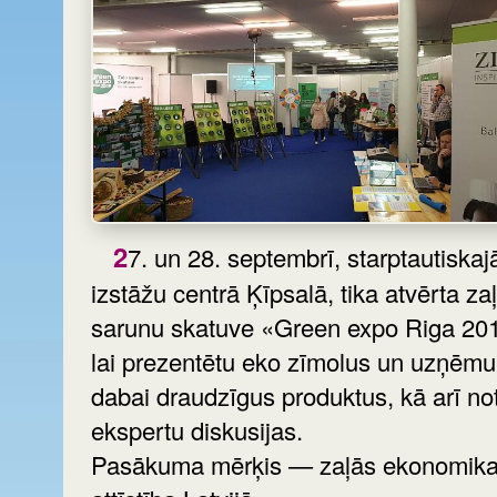
27. un 28. septembrī, starptautiskajā
izstāžu centrā Ķīpsalā, tika atvērta za
sarunu skatuve «Green expo Riga 20
lai prezentētu eko zīmolus un uzņēm
dabai draudzīgus produktus, kā arī no
ekspertu diskusijas.
Pasākuma mērķis — zaļās ekonomik