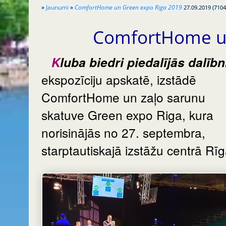
»
Jaunumi
»
ComfortHome un Green expo Riga 2019
27.09.2019 (7104
ComfortHome u
Kluba biedri piedalījās dalībnieku
ekspozīciju apskatē, izstādē
ComfortHome un zaļo sarunu
skatuve Green expo Riga, kura
norisinājās no 27. septembra,
starptautiskajā izstāžu centrā Rīg