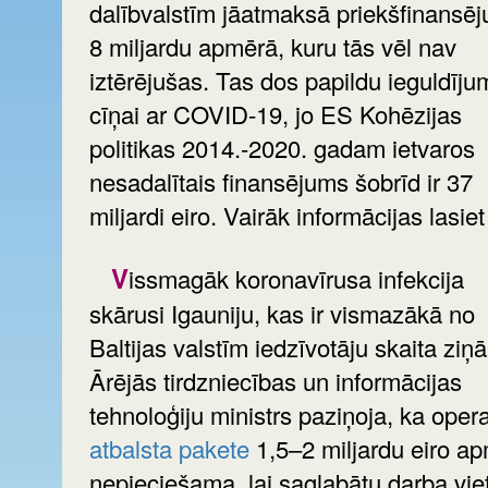
dalībvalstīm jāatmaksā priekšfinansē
8 miljardu apmērā, kuru tās vēl nav
iztērējušas. Tas dos papildu ieguldīju
cīņai ar COVID-19, jo ES Kohēzijas
politikas 2014.-2020. gadam ietvaros
nesadalītais finansējums šobrīd ir 37
miljardi eiro. Vairāk informācijas lasiet 
Vissmagāk koronavīrusa infekcija
skārusi Igauniju, kas ir vismazākā no
Baltijas valstīm iedzīvotāju skaita ziņā
Ārējās tirdzniecības un informācijas
tehnoloģiju ministrs paziņoja, ka oper
atbalsta pakete
1,5–2 miljardu eiro a
nepieciešama, lai saglabātu darba vie