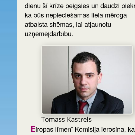
dienu šī krīze beigsies un daudzi piekr
ka būs nepieciešamas liela mēroga
atbalsta shēmas, lai atjaunotu
uzņēmējdarbību.
Tomass Kastrels
Eiropas līmenī Komisija ierosina, ka