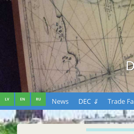
D
LV
EN
RU
News
DEC
⇓
Trade Fa