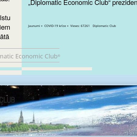
„Diplomatic Economic Club“ preziden
lstu
jiem
Jaunumi » COVID-19 krīze » Views: 67261 Diplomatic Club
ātā
matic Economic Club
®