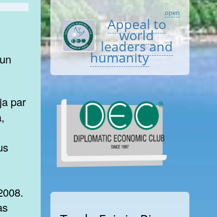
open
Appeal to
world
leaders and
humanity
 un
,
us
 2008.
as