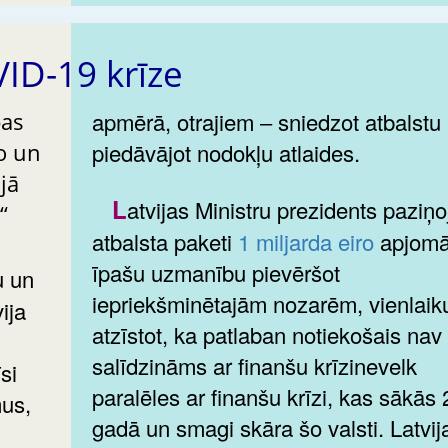
ID-19 krīze
bas
apmērā, otrajiem ‒ sniedzot atbalstu
o un
piedāvājot nodokļu atlaides.
jā
Latvijas Ministru prezidents paziņoja par
“
atbalsta paketi
1 miljarda eiro
apjomā
īpašu uzmanību pievēršot
iepriekšminētajām nozarēm, vienlaik
ija
atzīstot, ka patlaban notiekošais nav
salīdzināms ar finanšu krīzinevelk
si
paralēles ar finanšu krīzi, kas sākās
us,
gadā un smagi skāra šo valsti. Latvij