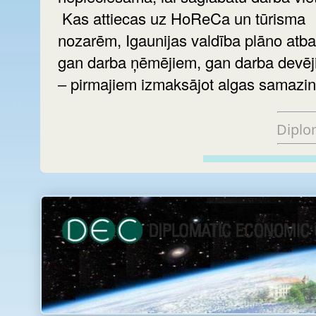
Kas attiecas uz HoReCa un tūrisma
nozarēm, Igaunijas valdība plāno atba
gan darba ņēmējiem, gan darba devē
‒ pirmajiem izmaksājot algas samazin
Diplo