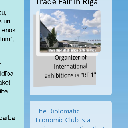
Trade Fair in Riga
bu,
s un
stenos
ltum“,
Organizer of
international
ldība
exhibitions is "BT 1"
aketi
ība
The Diplomatic
 darba
Economic Club is a