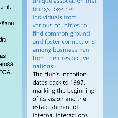
unique association that
jumi.
brings together
individuals from
ikšanu
various countries to
find common ground
īti
and foster connections
among businessman
bas
from their respective
derošā
nations.
VEGA.
The club's inception
dates back to 1997,
marking the beginning
of its vision and the
establishment of
internal interactions