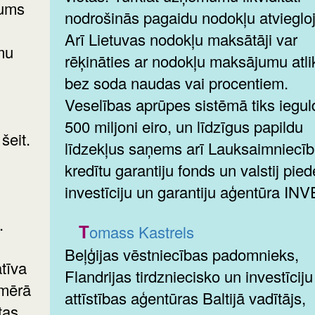
jums
nodrošinās pagaidu nodokļu atvieglo
Arī Lietuvas nodokļu maksātāji var
mu
rēķināties ar nodokļu maksājumu atl
bez soda naudas vai procentiem.
Veselības aprūpes sistēmā tiks ieguld
500 miljoni eiro, un līdzīgus papildu
šeit.
līdzekļus saņems arī Lauksaimniecī
kredītu garantiju fonds un valstij pie
investīciju un garantiju aģentūra IN
.
Tomass Kastrels
Beļģijas vēstniecības padomnieks,
atīva
Flandrijas tirdzniecisko un investīciju
pmērā
attīstības aģentūras Baltijā vadītājs,
tas.