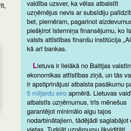
valdība uzsver, ka vēlas atbalstīt
īt,
uzņēmējus nevis ar subsīdiju palīdzī
bet, piemēram, pagarinot aizdevumu
piešķirot īstermiņa finansējumu, ko ī
valsts attīstības finanšu institūcija „A
kā arī bankas.
Lietuva ir lielākā no Baltijas valstīm
ekonomikas attīstības ziņā, un tās va
ir apstiprinājusi atbalsta pasākumu p
5 miljardu eiro
apmērā. Lietuvas vald
atbalstīs uzņēmumus, trīs mēnešus
garantējot minimālo algu tajos
nodarbinātajiem, tādējādi saglabājot
vietas. Turklāt uzņēmumu likviditāti