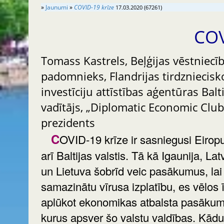
»
Jaunumi
»
COVID-19 krīze
17.03.2020 (67261)
COV
Tomass Kastrels, Beļģijas vēstniecī
padomnieks, Flandrijas tirdzniecisk
investīciju attīstības aģentūras Balti
vadītājs, „Diplomatic Economic Club
prezidents
COVID-19 krīze ir sasniegusi Eiropu un
arī Baltijas valstis. Tā kā Igaunija, Latv
un Lietuva šobrīd veic pasākumus, lai
samazinātu vīrusa izplatību, es vēlos ī
aplūkot ekonomikas atbalsta pasākum
kurus apsver šo valstu valdības. Kādu