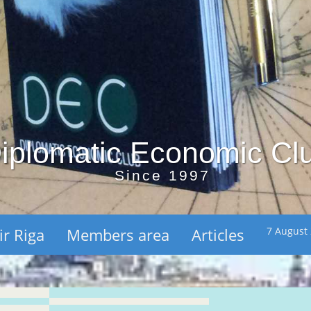
iplomatic Economic Cl
Since 1997
ir Riga
Members area
Articles
7 August 