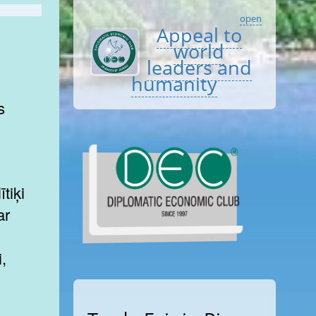
open
Appeal to
world
leaders and
humanity
s
tiķi
ar
i,