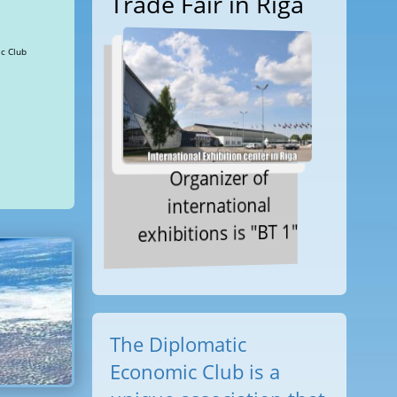
Trade Fair in Riga
Views: 62479 Diplomatic Club
Organizer of
international
exhibitions is "BT 1"
The Diplomatic
Economic Club is a