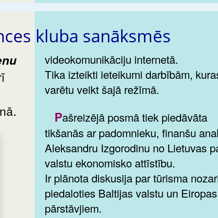
nces kluba sanāksmēs
videokomunikāciju internetā.
Tika izteikti ieteikumi darbībām, kura
ī
varētu veikt šajā režīmā.
nā.
Pašreizējā posmā tiek piedāvāta
tikšanās ar padomnieku, finanšu analī
Aleksandru Izgorodinu no Lietuvas p
valstu ekonomisko attīstību.
Ir plānota diskusija par tūrisma nozar
piedaloties Baltijas valstu un Eiropas
pārstāvjiem.