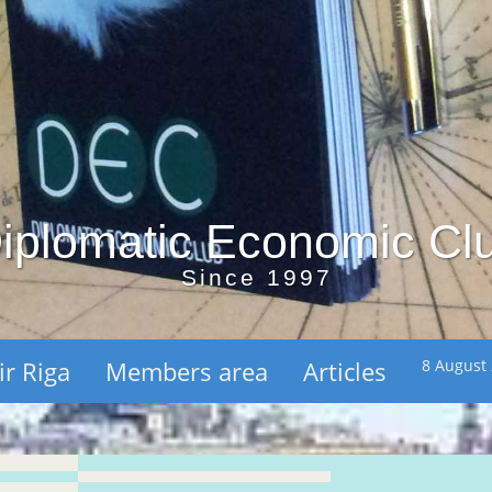
iplomatic Economic Cl
Since 1997
ir Riga
Members area
Articles
8 August