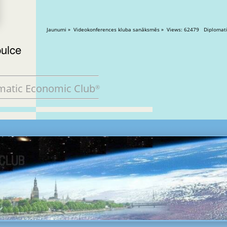
Jaunumi » Videokonferences kluba sanāksmēs » 
pulce
matic Economic Club
®