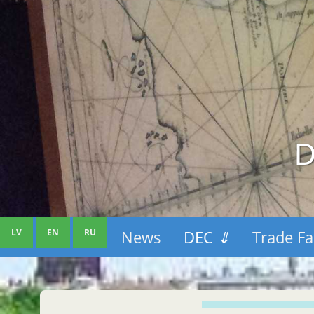
D
LV
EN
RU
News
DEC
⇓
Trade Fa