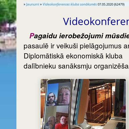
»
Jaunumi
»
Videokonferences kluba sanāksmēs
07.05.2020 (62479)
Videokonfere
Pagaidu ierobežojumi mūsdienu
pasaulē ir veikuši pielāgojumus ar
Diplomātiskā ekonomiskā kluba
dalībnieku sanāksmju organizēša