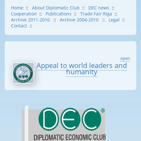
Home
::
About Diplomatic Club
::
DEC news
::
Cooperation
::
Publications
::
Trade Fair Riga
::
Archive 2011-2016
::
Archive 2004-2010
::
Legal
::
Contact
::
open
Appeal to world leaders and
humanity