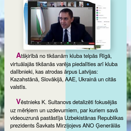
A
tšķirībā no tikšanām kluba telpās Rīgā,
virtuālajās tikšanās varēja piedalīties arī kluba
dalībnieki, kas atrodas ārpus Latvijas:
Kazahstānā, Slovākijā, AAE, Ukrainā un citās
valstīs.
V
ēstnieks K. Sultanovs detalizēti fokusējās
uz mērķiem un uzdevumiem, par kuriem savā
videouzrunā pastāstīja Uzbekistānas Republikas
prezidents Šavkats Mirzijojevs ANO Ģenerālās