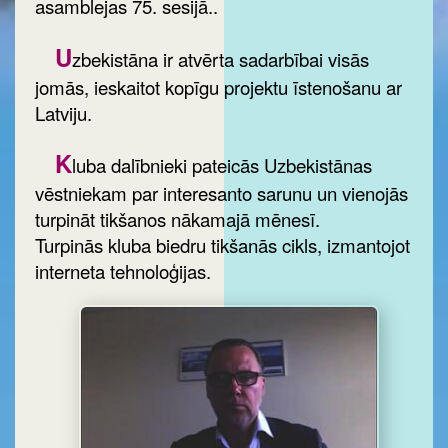
asamblejas 75. sesijā..
U
zbekistāna ir atvērta sadarbībai visās
jomās, ieskaitot kopīgu projektu īstenošanu ar
Latviju.
K
luba dalībnieki pateicās Uzbekistānas
vēstniekam par interesanto sarunu un vienojās
turpināt tikšanos nākamajā mēnesī.
Turpinās kluba biedru tikšanās cikls, izmantojot
interneta tehnoloģijas.