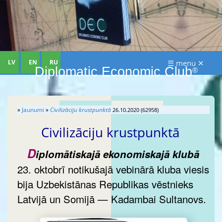
LV
EN
RU
☰ menu ✕
Diplomatic Economic Club
®
»
Jaunumi
»
Civilizāciju krustpunktā
26.10.2020 (62958)
Civilizāciju krustpunktā
D
iplomātiskajā ekonomiskajā klubā
23. oktobrī notikušajā vebinārā kluba viesis
bija Uzbekistānas Republikas vēstnieks
Latvijā un Somijā — Kadambai Sultanovs.