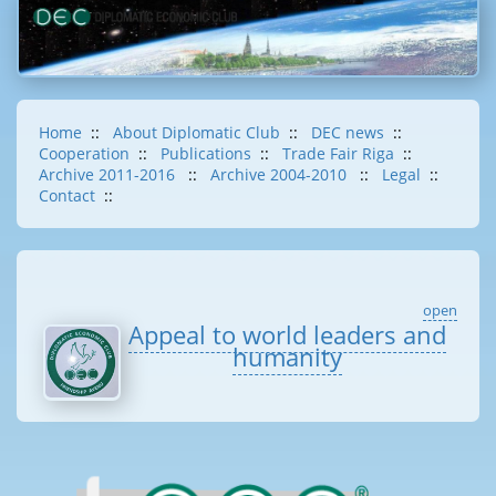
Home
::
About Diplomatic Club
::
DEC news
::
Cooperation
::
Publications
::
Trade Fair Riga
::
Archive 2011-2016
::
Archive 2004-2010
::
Legal
::
Contact
::
open
Appeal to world leaders and
humanity