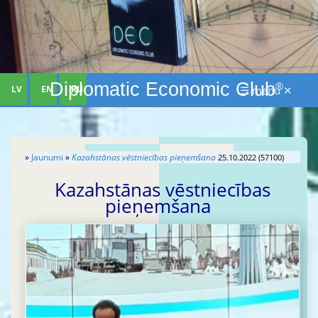
Diplomatic Economic Club
®
LV
EN
RU
☰ menu ✕
»
Jaunumi
»
Kazahstānas vēstniecības pieņemšana
25.10.2022 (57100)
Kazahstānas vēstniecības
pieņemšana