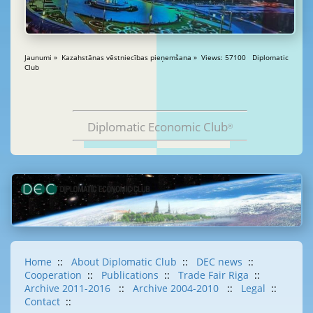
Jaunumi » Kazahstānas vēstniecības pieņemšana » Views: 57100 Diplomatic
Club
Diplomatic Economic Club
®
Home
::
About Diplomatic Club
::
DEC news
::
Cooperation
::
Publications
::
Trade Fair Riga
::
Archive 2011-2016
::
Archive 2004-2010
::
Legal
::
Contact
::