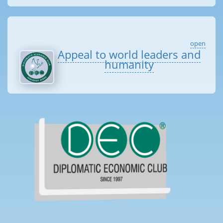
open
Appeal to world leaders and
humanity