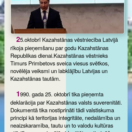
2
5.oktobrī Kazahstānas vēstniecība Latvijā
rīkoja pieņemšanu par godu Kazahstānas
Republikas dienai.Kazahstānas vēstnieks
Timurs Primbetovs sveica viesus svētkos,
novēlēja veiksmi un labklājību Latvijas un
Kazahstānas tautām.
1
990. gada 25. oktobrī tika pieņemta
deklarācija par Kazahstānas valsts suverenitāti.
Dokumentā tika nostiprināti tādi valstiskuma
principi kā teritorijas integritāte, nedalāmība un
neaizskaramība, tautu un to valodu kultūras