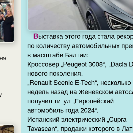
Выставка этого года стала рекордной
по количеству автомобильных пр
в масштабе Балтии:
ня
Кроссовер „Peugeot 3008“, „Dacia Duster“
нового поколения.
„Renault Scenic E-Tech“, несколько
недель назад на Женевском авто
у
получил титул „Европейский
автомобиль года 2024“.
Испанский электрический „Cupra
Tavascan“, продажи которого в Латвии