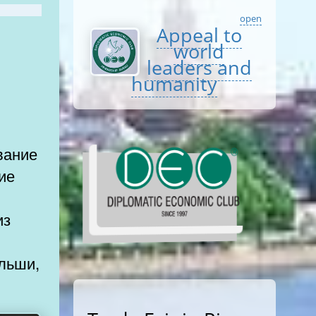
open
Appeal to
world
leaders and
humanity
вание
ие
из
льши,