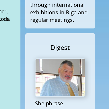
through international
q“,
exhibitions in Riga and
koda
regular meetings.
Digest
She phrase