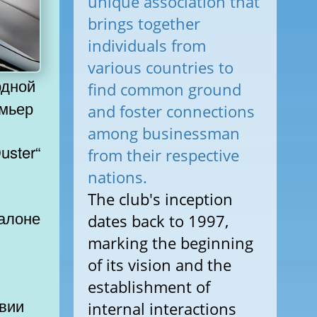
unique association that
brings together
individuals from
various countries to
find common ground
емьер
and foster connections
among businessman
from their respective
nations.
The club's inception
салоне
dates back to 1997,
marking the beginning
of its vision and the
establishment of
internal interactions