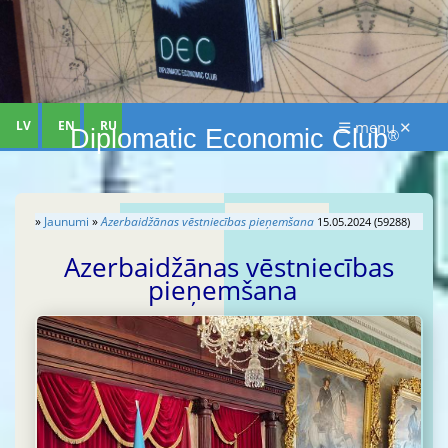
LV
EN
RU
☰ menu ✕
Diplomatic Economic Club
®
»
Jaunumi
»
Azerbaidžānas vēstniecības pieņemšana
15.05.2024 (59288)
Azerbaidžānas vēstniecības
pieņemšana