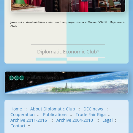
Jaunumi » Azerbaidžānas vēstniecības pieņemšana » Views: 59288 Diplomatic
Club
Diplomatic Economic Club
®
Home
::
About Diplomatic Club
::
DEC news
::
Cooperation
::
Publications
::
Trade Fair Riga
::
Archive 2011-2016
::
Archive 2004-2010
::
Legal
::
Contact
::