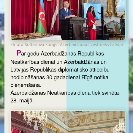
Elnura Sultanova kungs- Azerbaidžānas vēstnieks Latvijā
P
ar godu Azerbaidžānas Republikas
Neatkarības dienai un Azerbaidžānas un
Latvijas Republikas diplomātisko attiecību
nodibināšanas 30.gadadienai Rīgā notika
pieņemšana.
Azerbaidžānas Neatkarības diena tiek svinēta
28. maijā.