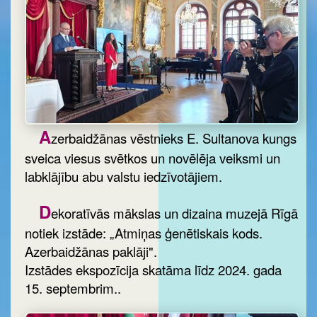
A
zerbaidžānas vēstnieks E. Sultanova kungs
sveica viesus svētkos un novēlēja veiksmi un
labklājību abu valstu iedzīvotājiem.
D
ekoratīvās mākslas un dizaina muzejā Rīgā
notiek izstāde: „Atmiņas ģenētiskais kods.
Azerbaidžānas paklāji".
Izstādes ekspozīcija skatāma līdz 2024. gada
15. septembrim..