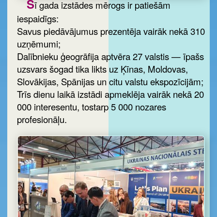
Š
ī gada izstādes mērogs ir patiešām
iespaidīgs:
Savus piedāvājumus prezentēja vairāk nekā 310
uzņēmumi;
Dalībnieku ģeogrāfija aptvēra 27 valstis — īpašs
uzsvars šogad tika likts uz Ķīnas, Moldovas,
Slovākijas, Spānijas un citu valstu ekspozīcijām;
Trīs dienu laikā izstādi apmeklēja vairāk nekā 20
000 interesentu, tostarp 5 000 nozares
profesionāļu.