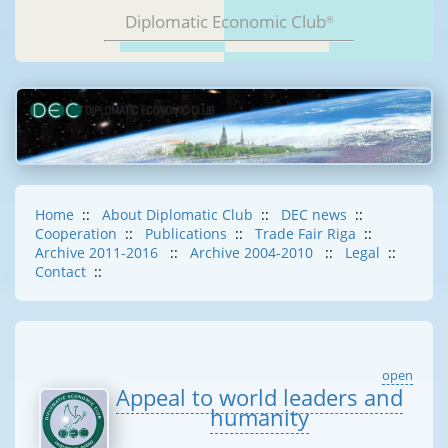
Diplomatic Economic Club
®
Home
::
About Diplomatic Club
::
DEC news
::
Cooperation
::
Publications
::
Trade Fair Riga
::
Archive 2011-2016
::
Archive 2004-2010
::
Legal
::
Contact
::
open
Appeal to world leaders and
humanity