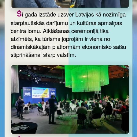
Š
ī gada izstāde uzsver Latvijas kā nozīmīga
starptautiskās darījumu un kultūras apmaiņas
centra lomu. Atklāšanas ceremonijā tika
atzīmēts, ka tūrisms joprojām ir viena no
dinamiskākajām platformām ekonomisko saišu
stiprināšanai starp valstīm.