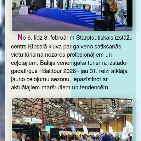
N
o 6. līdz 8. februārim Starptautiskais izstāžu
centrs Ķīpsalā kļuva par galveno satikšanās
vietu tūrisma nozares profesionāļiem un
ceļotājiem. Baltijā vērienīgākā tūrisma izstāde-
gadatirgus «Balttour 2026» jau 31. reizi atklāja
jauno ceļojumu sezonu, iepazīstinot ar
aktuālajiem maršrutiem un tendencēm.