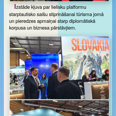
I
zstāde kļuva par lielisku platformu
starptautisko saišu stiprināšanai tūrisma jomā
un pieredzes apmaiņai starp diplomātiskā
korpusa un biznesa pārstāvjiem.